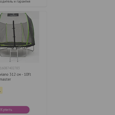
одитель и гарантия
16087402783
viano 312 см - 10ft
master
.
Купить