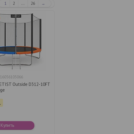
1
2
...
26
→
16056105066
ETIST Outside D312-10FT
nge
.
Купить