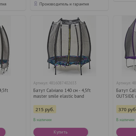
нтия
Производитель и гарантия
4816087402653
48
4,5ft
Батут Calviano 140 см - 4,5ft
Батут Cal
master smile elastic band
OUTSIDE 
215
руб.
370
руб
В наличии
В наличии
Купить