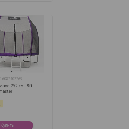
16087402769
viano 252 см - 8ft
master
.
Купить