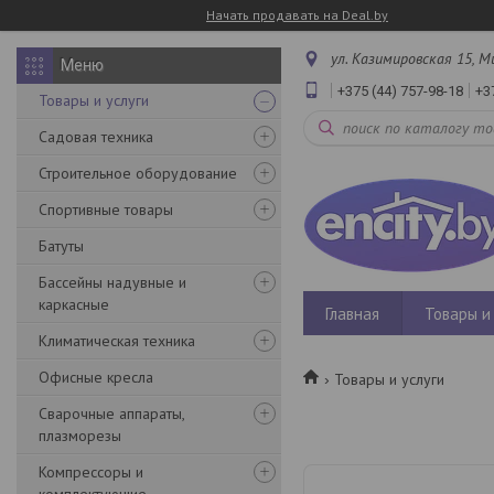
Начать продавать на Deal.by
ул. Казимировская 15, М
+375 (44) 757-98-18
+3
Товары и услуги
Садовая техника
Строительное оборудование
Спортивные товары
Батуты
Бассейны надувные и
каркасные
Главная
Товары и 
Климатическая техника
Офисные кресла
Товары и услуги
Сварочные аппараты,
плазморезы
Компрессоры и