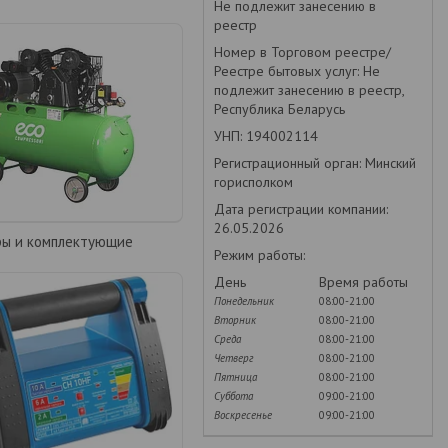
Не подлежит занесению в
реестр
Номер в Торговом реестре/
Реестре бытовых услуг: Не
подлежит занесению в реестр,
Республика Беларусь
УНП: 194002114
Регистрационный орган: Минский
горисполком
Дата регистрации компании:
26.05.2026
ры и комплектующие
Режим работы:
День
Время работы
Понедельник
08:00-21:00
Вторник
08:00-21:00
Среда
08:00-21:00
Четверг
08:00-21:00
Пятница
08:00-21:00
Суббота
09:00-21:00
Воскресенье
09:00-21:00