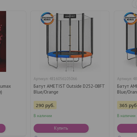
4816056105066
48
Lumax
Батут AMETIST Outside D252-08FT
Батут AM
м)
Blue/Orange
Blue/Ora
290
руб.
365
руб
В наличии
В наличии
Купить