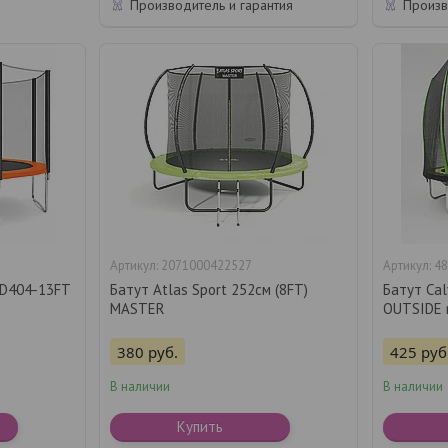
Производитель и гарантия
Произв
2071000422527
48
 D404-13FT
Батут Atlas Sport 252см (8FT)
Батут Cal
MASTER
OUTSIDE 
380
руб.
425
руб
В наличии
В наличии
Купить