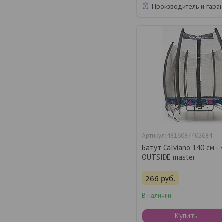
Производитель и гара
4816087402684
Батут Calviano 140 см - 
OUTSIDE master
266
руб.
В наличии
Купить