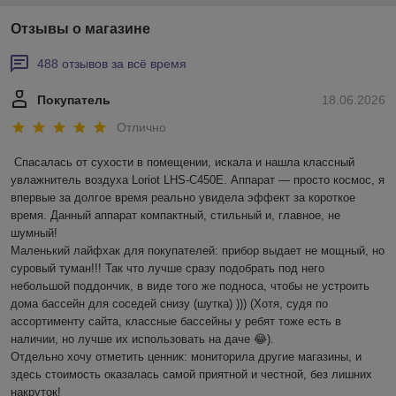
Отзывы о магазине
488 отзывов за всё время
Покупатель
18.06.2026
Отлично
Спасалась от сухости в помещении, искала и нашла классный 
увлажнитель воздуха Loriot LHS-C450E. Аппарат — просто космос, я 
впервые за долгое время реально увидела эффект за короткое 
время. Данный аппарат компактный, стильный и, главное, не 
шумный! 

Маленький лайфхак для покупателей: прибор выдает не мощный, но 
суровый туман!!! Так что лучше сразу подобрать под него 
небольшой поддончик, в виде того же подноса, чтобы не устроить 
дома бассейн для соседей снизу (шутка) ))) (Хотя, судя по 
ассортименту сайта, классные бассейны у ребят тоже есть в 
наличии, но лучше их использовать на даче 😂).

Отдельно хочу отметить ценник: мониторила другие магазины, и 
здесь стоимость оказалась самой приятной и честной, без лишних 
накруток!
