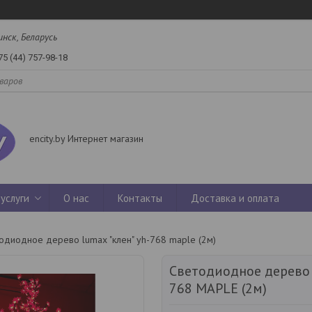
инск, Беларусь
75 (44) 757-98-18
encity.by Интернет магазин
услуги
О нас
Контакты
Доставка и оплата
одиодное дерево lumax "клен" yh-768 maple (2м)
Светодиодное дерево 
768 MAPLE (2м)