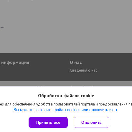
я информация
О нас
Сведения о нас
Сайт создан на платформе Deal.by
Политика обработки файлов cookies
Обработка файлов cookie
Encity.by интернет-магазин |
Пожаловаться на контент
Select Language
▼
es для обеспечения удобства пользователей портала и предоставления 
Вы можете настроить файлы cookies или отключить их.
Принять все
Отклонить