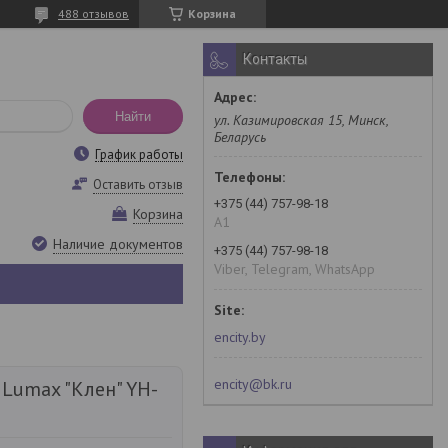
488 отзывов
Корзина
Контакты
Найти
ул. Казимировская 15, Минск,
Беларусь
График работы
Оставить отзыв
+375 (44) 757-98-18
Корзина
A1
Наличие документов
+375 (44) 757-98-18
Viber, Telegram, WhatsApp
encity.by
encity@bk.ru
Lumax "Клен" YH-