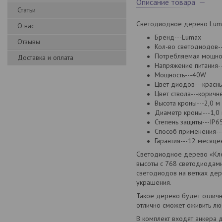
Описание товара
Статьи
Светодиодное дерево Luma
О нас
Бренд---Lumax
Отзывы
Кол-во светодиодов-
Потребляемая мощно
Доставка и оплата
Напряжение питания-
Мощность---40W
Цвет диодов---красн
Цвет ствола---коричн
Высота кроны---2,0 м
Диаметр кроны---1,0
Степень защиты---IP6
Способ применения--
Гарантия---12 месяце
Светодиодное дерево «Кле
высоты с 768 светодиодами
светодиодов на ветках де
украшения.
Такое дерево будет отлично
отлично сможет оживить лю
В комплект входят анкера 