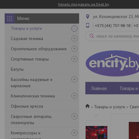
Начать продавать на Deal.by
ул. Казимировская 15, М
+375 (44) 757-98-18
+3
Товары и услуги
Садовая техника
Строительное оборудование
Спортивные товары
Батуты
Бассейны надувные и
каркасные
Главная
Товары и 
Климатическая техника
Офисные кресла
Товары и услуги
Свет
Сварочные аппараты,
плазморезы
Компрессоры и