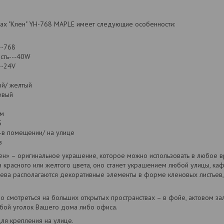
x "Клен" YH-768 MAPLE имеет следующие особенности:
--768
сть---40W
--24V
ый/ желтый
евый
 м
5
-в помещении/ на улице
в
н» – оригинальное украшение, которое можно использовать в любое 
 красного или желтого цвета, оно станет украшением любой улицы, ка
рева располагаются декоративные элементы в форме кленовых листьев
 смотреться на больших открытых пространствах – в фойе, актовом зал
бой уголок Вашего дома либо офиса.
для крепления на улице.