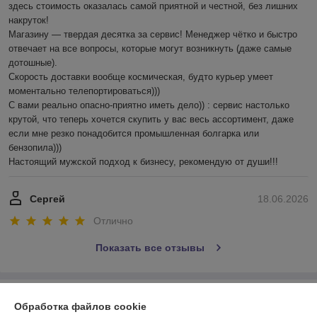
здесь стоимость оказалась самой приятной и честной, без лишних 
накруток!

Магазину — твердая десятка за сервис! Менеджер чётко и быстро 
отвечает на все вопросы, которые могут возникнуть (даже самые 
дотошные). 

Скорость доставки вообще космическая, будто курьер умеет 
моментально телепортироваться)))

С вами реально опасно-приятно иметь дело)) : сервис настолько 
крутой, что теперь хочется скупить у вас весь ассортимент, даже 
если мне резко понадобится промышленная болгарка или 
бензопила))) 

Настоящий мужской подход к бизнесу, рекомендую от души!!!
Сергей
18.06.2026
Отлично
Показать все отзывы
О нас
Обработка файлов cookie