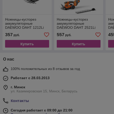
Ножницы-кусторез
Ножницы-кусторез
Но
аккумуляторные
аккумуляторные
ак
DAEWOO DAHT 1212Li
DAEWOO DAHT 2521Li
DA
SET
FULL SET
SE
357
557
45
руб.
руб.
Купить
Купить
О нас
100% положительных из 8 отзывов за год
Работает с 28.03.2013
г. Минск
ул. Казимировская 15, Минск, Беларусь
Контакты
Сегодня работает с 09:00 до 21:00