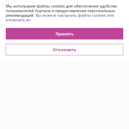
Контакты
Мы используем файлы cookies для обеспечения удобства
пользователей портала и предоставления персональных
рекомендаций.
Вы можете настроить файлы cookies или
Доставка и оплата
отключить их.
График работы
Принять
Полная версия сайта
Отклонить
Политика обработки cookies
Сайт создан на платформе Deal.by
Информация для покупателя
Юридическое лицо:
Общество с Ограниченной Ответственностью
"Энсити Маркет"
Республика Беларусь, 220055, г. Минск, ул. Каменногорская, д. 47, пом.
58
Регистрационный номер ЕГР: 194002114