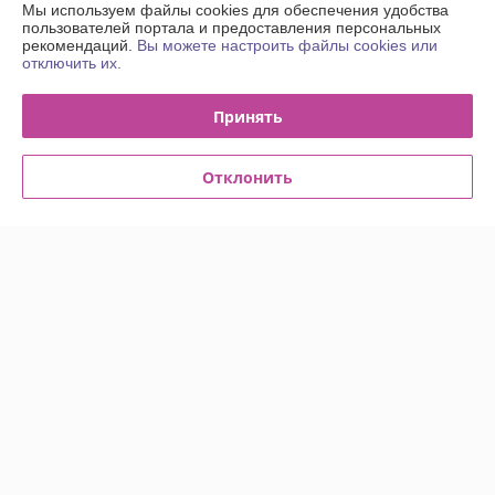
Контакты
Мы используем файлы cookies для обеспечения удобства
пользователей портала и предоставления персональных
рекомендаций.
Вы можете настроить файлы cookies или
Доставка и оплата
отключить их.
График работы
Принять
Полная версия сайта
Отклонить
Политика обработки cookies
Сайт создан на платформе Deal.by
Информация для покупателя
Юридическое лицо:
Общество с Ограниченной Ответственностью
"Энсити Маркет"
Республика Беларусь, 220055, г. Минск, ул. Каменногорская, д. 47, пом.
58
Регистрационный номер ЕГР: 194002114
УНП: 194002114