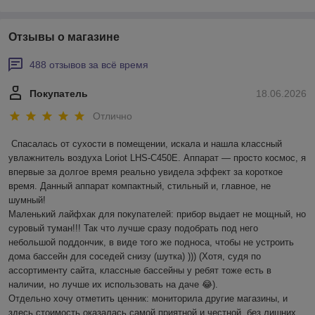
Отзывы о магазине
488 отзывов за всё время
Покупатель
18.06.2026
Отлично
Спасалась от сухости в помещении, искала и нашла классный 
увлажнитель воздуха Loriot LHS-C450E. Аппарат — просто космос, я 
впервые за долгое время реально увидела эффект за короткое 
время. Данный аппарат компактный, стильный и, главное, не 
шумный! 

Маленький лайфхак для покупателей: прибор выдает не мощный, но 
суровый туман!!! Так что лучше сразу подобрать под него 
небольшой поддончик, в виде того же подноса, чтобы не устроить 
дома бассейн для соседей снизу (шутка) ))) (Хотя, судя по 
ассортименту сайта, классные бассейны у ребят тоже есть в 
наличии, но лучше их использовать на даче 😂).

Отдельно хочу отметить ценник: мониторила другие магазины, и 
здесь стоимость оказалась самой приятной и честной, без лишних 