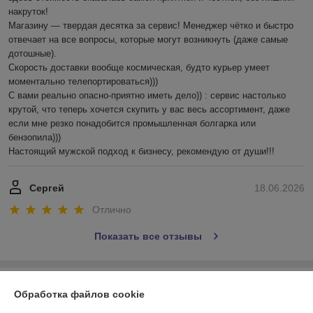
накруток!

Магазину — твердая десятка за сервис! Менеджер чётко и быстро 
отвечает на все вопросы, которые могут возникнуть (даже самые 
дотошные). 

Скорость доставки вообще космическая, будто курьер умеет 
моментально телепортироваться)))

С вами реально опасно-приятно иметь дело)) : сервис настолько 
крутой, что теперь хочется скупить у вас весь ассортимент, даже 
если мне резко понадобится промышленная болгарка или 
бензопила))) 

Настоящий мужской подход к бизнесу, рекомендую от души!!!
Сергей
18.06.2026
Отлично
Показать все отзывы
О нас
Обработка файлов cookie