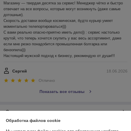
Магазину — твердая десятка за сервис! Менеджер чётко и быстро 
отвечает на все вопросы, которые могут возникнуть (даже самые 
дотошные). 

Скорость доставки вообще космическая, будто курьер умеет 
моментально телепортироваться)))

С вами реально опасно-приятно иметь дело)) : сервис настолько 
крутой, что теперь хочется скупить у вас весь ассортимент, даже 
если мне резко понадобится промышленная болгарка или 
бензопила))) 

Настоящий мужской подход к бизнесу, рекомендую от души!!!
Сергей
18.06.2026
Отлично
Показать все отзывы
О нас
Обработка файлов cookie
Контакты