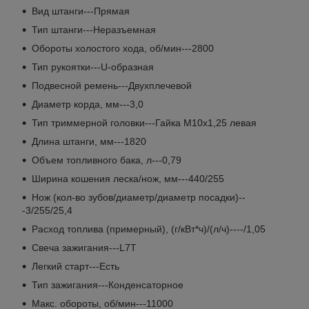
Вид штанги---Прямая
Тип штанги---Неразъемная
Обороты холостого хода, об/мин---2800
Тип рукоятки---U-образная
Подвесной ремень---Двухплечевой
Диаметр корда, мм---3,0
Тип триммерной головки---Гайка М10x1,25 левая
Длина штанги, мм---1820
Объем топливного бака, л---0,79
Ширина кошения леска/нож, мм---440/255
Нож (кол-во зубов/диаметр/диаметр посадки)--
-3/255/25,4
Расход топлива (примерный), (г/кВт*ч)/(л/ч)----/1,05
Свеча зажигания---L7T
Легкий старт---Есть
Тип зажигания---Конденсаторное
Макс. обороты, об/мин---11000