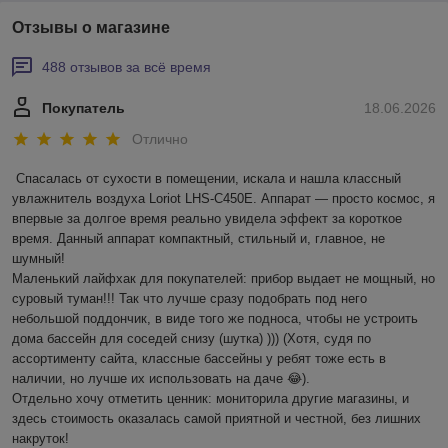
Отзывы о магазине
488 отзывов за всё время
Покупатель
18.06.2026
Отлично
Спасалась от сухости в помещении, искала и нашла классный 
увлажнитель воздуха Loriot LHS-C450E. Аппарат — просто космос, я 
впервые за долгое время реально увидела эффект за короткое 
время. Данный аппарат компактный, стильный и, главное, не 
шумный! 

Маленький лайфхак для покупателей: прибор выдает не мощный, но 
суровый туман!!! Так что лучше сразу подобрать под него 
небольшой поддончик, в виде того же подноса, чтобы не устроить 
дома бассейн для соседей снизу (шутка) ))) (Хотя, судя по 
ассортименту сайта, классные бассейны у ребят тоже есть в 
наличии, но лучше их использовать на даче 😂).

Отдельно хочу отметить ценник: мониторила другие магазины, и 
здесь стоимость оказалась самой приятной и честной, без лишних 
накруток!
