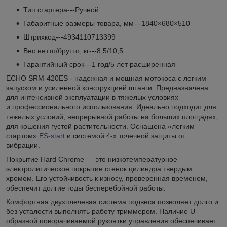
Тип стартера---Ручной
Габаритные размеры товара, мм---1840×680×510
Штрихкод---4934110713399
Вес нетто/брутто, кг---8,5/10,5
Гарантийный срок---1 год/5 лет расширенная
ECHO SRM-420ES - надежная и мощная мотокоса с легким
запуском и усиленной конструкцией штанги. Предназначена
для интенсивной эксплуатации в тяжелых условиях
и профессионального использования. Идеально подходит для
тяжелых условий, непрерывной работы на больших площадях,
для кошения густой растительности. Оснащена «легким
стартом»
ES-start
и системой 4-х точечной защиты от
вибрации.
Покрытие Hard Chrome — это низкотемпературное
электролитическое покрытие стенок цилиндра твердым
хромом. Его устойчивость к износу, проверенная временем,
обеспечит долгие годы бесперебойной работы.
Комфортная двухплечевая система подвеса позволяет долго и
без усталости выполнять работу триммером. Наличие U-
образной поворачиваемой рукоятки управления обеспечивает