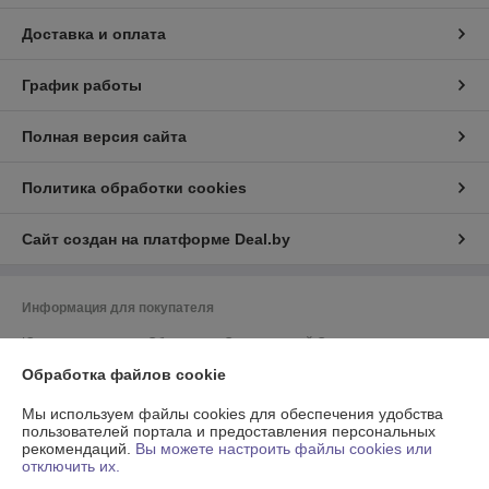
Доставка и оплата
График работы
Полная версия сайта
Политика обработки cookies
Сайт создан на платформе Deal.by
Информация для покупателя
Юридическое лицо:
Общество с Ограниченной Ответственностью
"Энсити Маркет"
Обработка файлов cookie
Республика Беларусь, 220055, г. Минск, ул. Каменногорская, д. 47, пом.
58
Мы используем файлы cookies для обеспечения удобства
Регистрационный номер ЕГР: 194002114
пользователей портала и предоставления персональных
рекомендаций.
Вы можете настроить файлы cookies или
УНП: 194002114
отключить их.