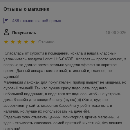
Отзывы о магазине
488 отзывов за всё время
Покупатель
18.06.2026
Отлично
Спасалась от сухости в помещении, искала и нашла классный 
увлажнитель воздуха Loriot LHS-C450E. Аппарат — просто космос, я 
впервые за долгое время реально увидела эффект за короткое 
время. Данный аппарат компактный, стильный и, главное, не 
шумный! 

Маленький лайфхак для покупателей: прибор выдает не мощный, но 
суровый туман!!! Так что лучше сразу подобрать под него 
небольшой поддончик, в виде того же подноса, чтобы не устроить 
дома бассейн для соседей снизу (шутка) ))) (Хотя, судя по 
ассортименту сайта, классные бассейны у ребят тоже есть в 
наличии, но лучше их использовать на даче 😂).

Отдельно хочу отметить ценник: мониторила другие магазины, и 
здесь стоимость оказалась самой приятной и честной, без лишних 
накруток!
