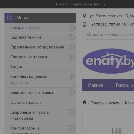
Начать продавать на Deal.by
ул. Казимировская 15, М
+375 (44) 757-98-18
+3
Товары и услуги
Садовая техника
Строительное оборудование
Спортивные товары
Батуты
Бассейны надувные и
каркасные
Главная
Товары и 
Климатическая техника
Офисные кресла
Товары и услуги
Клим
Сварочные аппараты,
плазморезы
Компрессоры и