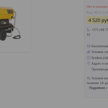
Нет в наличии
Код:
4013.21
4 520
ру
+375 (44) 7
A1
Бесплатная
Условия оп
График ра
Адрес и ко
Производит
течение 14 д
Подробнее