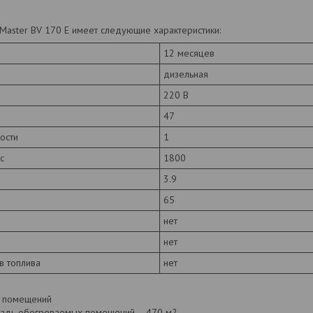
Master BV 170 E имеет следующие характеристики:
12 месяцев
дизельная
220 В
47
ости
1
с
1800
3.9
65
нет
нет
в топлива
нет
в помещений
адь обогреваемых помещений – 470 м2