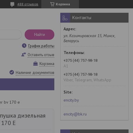
488 отзывов
Корзина
Контакты
Найти
ул. Казимировская 15, Минск,
Беларусь
График работы
Оставить отзыв
+375 (44) 757-98-18
Корзина
A1
Наличие документов
+375 (44) 757-98-18
Viber, Telegram, WhatsApp
encity.by
r bv 170 e
encity@bk.ru
 пушка дизельная
 170 E