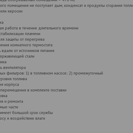
ого помещения не поступает дым, конденсат и продукты сгорания топл
 или керосин
ха
я работа в течение длительного времени
стабилизации пламени
для защиты от перегрева
ения комнатного термостата
 вдали от источников питания
нержавеющей стали
ника
ь вентилятора
ых фильтров: 1) в топливном насосе; 2) промежуточный
уровня топлива
ия корпуса
 перемещения в комплекте поставки
овка
ия и ремонта
мые части
 имеет большой срок службы
носу и воздействию влаги