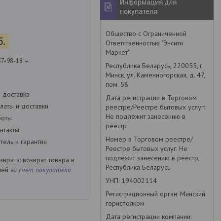
Информация для
покупателя
6
Общество с Ограниченной
б.
Ответственностью "Энсити
Маркет"
57-98-18
Республика Беларусь, 220055, г.
Минск, ул. Каменногорская, д. 47,
пом. 58
 доставка
Дата регистрации в Торговом
латы и доставки
реестре/Реестре бытовых услуг:
Не подлежит занесению в
боты
реестр
нтакты
Номер в Торговом реестре/
ель и гарантия
Реестре бытовых услуг: Не
подлежит занесению в реестр,
возврат товара в
Республика Беларусь
ней
за счет покупателя
УНП: 194002114
Регистрационный орган: Минский
горисполком
Дата регистрации компании: