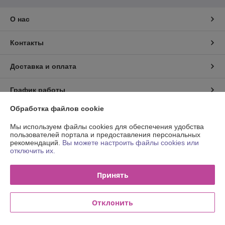
О нас
Контакты
Доставка и оплата
График работы
Обработка файлов cookie
Полная версия сайта
Мы используем файлы cookies для обеспечения удобства
пользователей портала и предоставления персональных
Политика обработки cookies
рекомендаций.
Вы можете настроить файлы cookies или
отключить их.
Сайт создан на платформе Deal.by
Принять
Отклонить