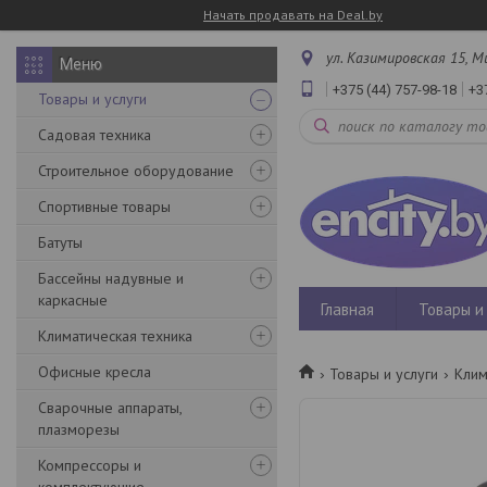
Начать продавать на Deal.by
ул. Казимировская 15, М
+375 (44) 757-98-18
+3
Товары и услуги
Садовая техника
Строительное оборудование
Спортивные товары
Батуты
Бассейны надувные и
каркасные
Главная
Товары и 
Климатическая техника
Офисные кресла
Товары и услуги
Клим
Сварочные аппараты,
плазморезы
Компрессоры и