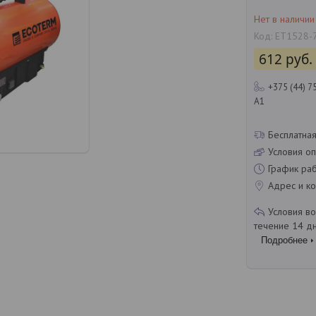
Нет в наличии
Код:
ET1528-
612
руб.
+375 (44) 7
A1
Бесплатная
Условия оп
График ра
Адрес и ко
течение 14 д
Подробнее