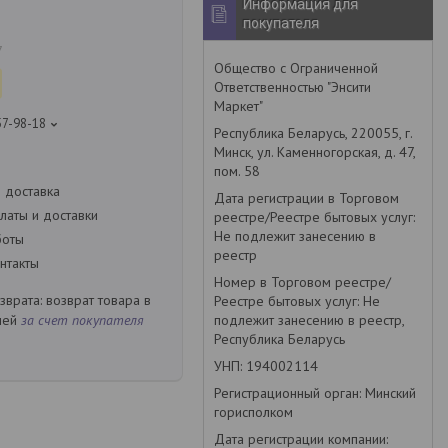
Информация для
покупателя
7
Общество с Ограниченной
Ответственностью "Энсити
Маркет"
57-98-18
Республика Беларусь, 220055, г.
Минск, ул. Каменногорская, д. 47,
пом. 58
 доставка
Дата регистрации в Торговом
латы и доставки
реестре/Реестре бытовых услуг:
Не подлежит занесению в
боты
реестр
нтакты
Номер в Торговом реестре/
возврат товара в
Реестре бытовых услуг: Не
подлежит занесению в реестр,
ней
за счет покупателя
Республика Беларусь
УНП: 194002114
Регистрационный орган: Минский
горисполком
Дата регистрации компании: