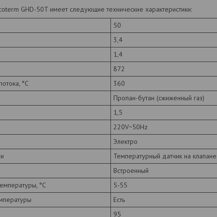
Ecoterm GHD-50T имеет следующие технические характеристики:
50
3,4
1,4
872
отока, °С
360
Пропан-бутан (сжиженный газ)
1,5
220V~50Hz
Электро
ни
Температурный датчик на клапане
Встроенный
емпературы, °С
5-55
емпературы
Есть
95