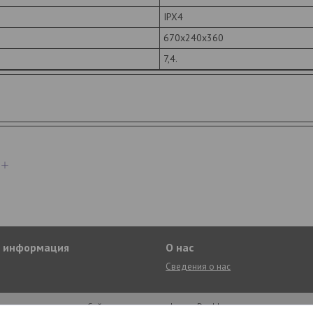
IPX4
670х240х360
7,4.
я информация
О нас
Сведения о нас
Сайт создан на платформе Deal.by