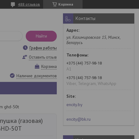
488 отзывов
Корзина
Контакты
Найти
ул. Казимировская 15, Минск,
Беларусь
График работы
Оставить отзыв
+375 (44) 757-98-18
Корзина
A1
Наличие документов
+375 (44) 757-98-18
Viber, Telegram, WhatsApp
encity.by
rm ghd-50t
encity@bk.ru
пушка (газовая)
GHD-50T