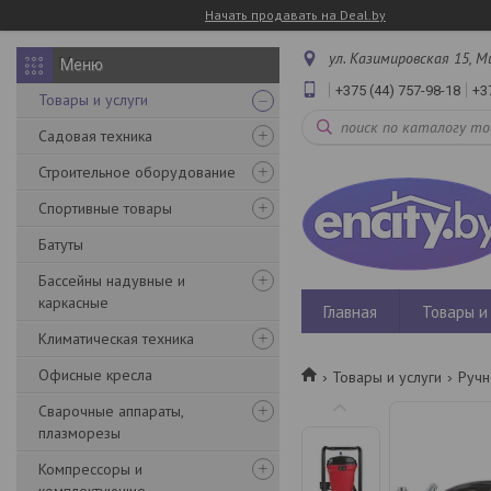
Начать продавать на Deal.by
ул. Казимировская 15, М
+375 (44) 757-98-18
+3
Товары и услуги
Садовая техника
Строительное оборудование
Спортивные товары
Батуты
Бассейны надувные и
каркасные
Главная
Товары и 
Климатическая техника
Офисные кресла
Товары и услуги
Ручн
Сварочные аппараты,
плазморезы
Компрессоры и