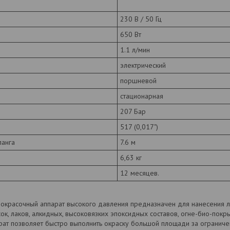
230 В / 50 Гц
650 Вт
1.1 л/мин
электрический
поршневой
стационарная
207 Бар
517 (0,017")
ланга
7.6 м
6,63 кг
12 месяцев.
красочный аппарат высокого давления предназначен для нанесения л
ок, лаков, алкидных, высоковязких эпоксидных составов, огне-био-покр
рат позволяет быстро выполнить окраску большой площади за огранич