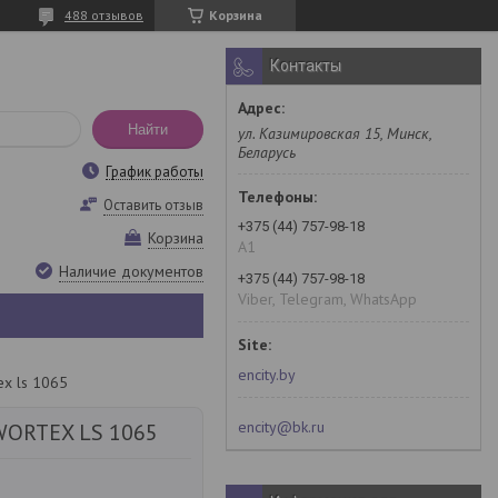
488 отзывов
Корзина
Контакты
Найти
ул. Казимировская 15, Минск,
Беларусь
График работы
Оставить отзыв
+375 (44) 757-98-18
Корзина
A1
Наличие документов
+375 (44) 757-98-18
Viber, Telegram, WhatsApp
encity.by
x ls 1065
encity@bk.ru
WORTEX LS 1065