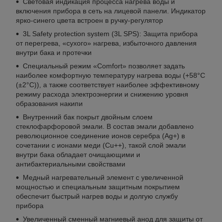
Световая индикация процесса нагрева воды и
включения прибора в сеть на лицевой панели. Индикатор
ярко-синего цвета встроен в ручку-регулятор
3L Safety protection system (3L SPS): Защита прибора
от перегрева, «сухого» нагрева, избыточного давления
внутри бака и протечки
Специальный режим «Comfort» позволяет задать
наиболее комфортную температуру нагрева воды (+58°С
(±2°С)), а также соответствует наиболее эффективному
режиму расхода электроэнергии и снижению уровня
образования накипи
Внутренний бак покрыт двойным слоем
стеклофарфоровой эмали. В состав эмали добавлено
революционное соединение ионов серебра (Ag+) в
сочетании с ионами меди (Cu++), такой слой эмали
внутри бака обладает очищающими и
антибактериальными свойствами
Медный нагревательный элемент с увеличенной
мощностью и специальным защитным покрытием
обеспечит быстрый нагрев воды и долгую службу
прибора
Увеличенный сменный магниевый анод для защиты от