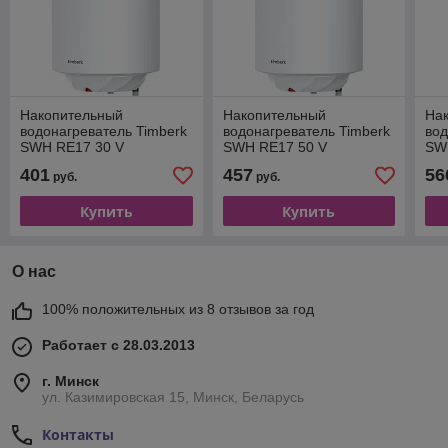
Накопительный
Накопительный
На
водонагреватель Timberk
водонагреватель Timberk
вод
SWH RE17 30 V
SWH RE17 50 V
SW
401
457
56
руб.
руб.
Купить
Купить
О нас
100% положительных из 8 отзывов за год
Работает с 28.03.2013
г. Минск
ул. Казимировская 15, Минск, Беларусь
Контакты