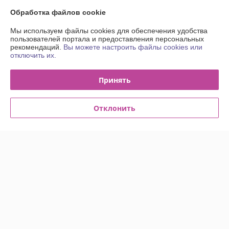
О нас
Обработка файлов cookie
Контакты
Мы используем файлы cookies для обеспечения удобства
пользователей портала и предоставления персональных
рекомендаций.
Вы можете настроить файлы cookies или
Доставка и оплата
отключить их.
График работы
Принять
Полная версия сайта
Отклонить
Политика обработки cookies
Сайт создан на платформе Deal.by
Информация для покупателя
Юридическое лицо:
Общество с Ограниченной Ответственностью
"Энсити Маркет"
Республика Беларусь, 220055, г. Минск, ул. Каменногорская, д. 47, пом.
58