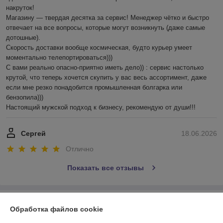
накруток!

Магазину — твердая десятка за сервис! Менеджер чётко и быстро 
отвечает на все вопросы, которые могут возникнуть (даже самые 
дотошные). 

Скорость доставки вообще космическая, будто курьер умеет 
моментально телепортироваться)))

С вами реально опасно-приятно иметь дело)) : сервис настолько 
крутой, что теперь хочется скупить у вас весь ассортимент, даже 
если мне резко понадобится промышленная болгарка или 
бензопила))) 

Настоящий мужской подход к бизнесу, рекомендую от души!!!
Сергей
18.06.2026
Отлично
Показать все отзывы
О нас
Обработка файлов cookie