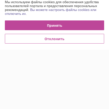
Контакты
Мы используем файлы cookies для обеспечения удобства
пользователей портала и предоставления персональных
рекомендаций.
Вы можете настроить файлы cookies или
Доставка и оплата
отключить их.
График работы
Принять
Полная версия сайта
Отклонить
Политика обработки cookies
Сайт создан на платформе Deal.by
Информация для покупателя
Юридическое лицо:
Общество с Ограниченной Ответственностью
"Энсити Маркет"
Республика Беларусь, 220055, г. Минск, ул. Каменногорская, д. 47, пом.
58
Регистрационный номер ЕГР: 194002114
УНП: 194002114