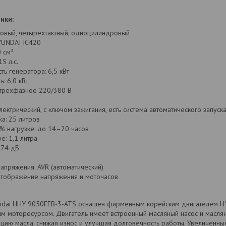
ики:
новый, четырехтактный, одноцилиндровый
YUNDAI IC420
 см³
5 л.с.
ь генератора: 6,5 кВт
: 6,0 кВт
трехфазное 220/380 В
электрический, с ключом зажигания, есть система автоматического запуска
а: 25 литров
% нагрузке: до 14–20 часов
е: 1,1 литра
 74 дБ
апряжения: AVR (автоматический)
отображение напряжения и моточасов
ndai HHY 9050FEB-3-ATS оснащен фирменным корейским двигателем H
 моторесурсом. Двигатель имеет встроенный масляный насос и маслян
цию масла, снижая износ и улучшая долговечность работы. Увеличенны