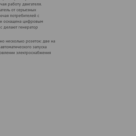
чая работу двигателя.
атель от серьезных
лючая потребителей с
х и оснащена цифровым
рс делают генератор
о несколько розеток: две на
 автоматического запуска
ановлении электроснабжения