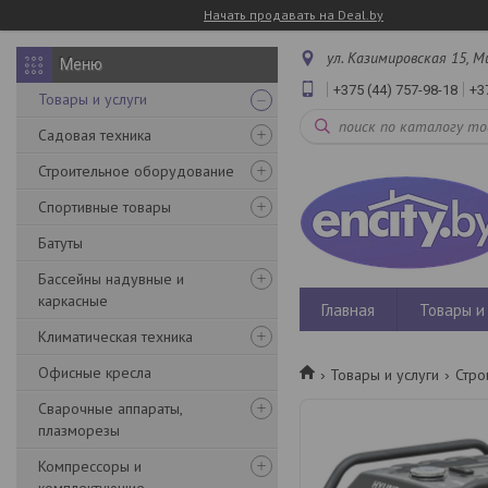
Начать продавать на Deal.by
ул. Казимировская 15, М
+375 (44) 757-98-18
+3
Товары и услуги
Садовая техника
Строительное оборудование
Спортивные товары
Батуты
Бассейны надувные и
каркасные
Главная
Товары и 
Климатическая техника
Офисные кресла
Товары и услуги
Стро
Сварочные аппараты,
плазморезы
Компрессоры и