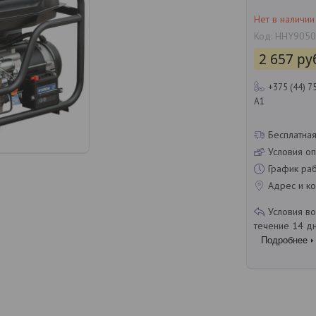
Нет в наличии
Код:
HHY9050
2 657
ру
+375 (44) 7
A1
Бесплатная
Условия оп
График ра
Адрес и ко
течение 14 д
Подробнее