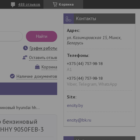
488 отзывов
Корзина
Контакты
Найти
ул. Казимировская 15, Минск,
Беларусь
График работы
Оставить отзыв
+375 (44) 757-98-18
Корзина
A1
Наличие документов
+375 (44) 757-98-18
Viber, Telegram, WhatsApp
encity.by
Генератор бензиновый hyundai hhy 9050feb-3
encity@bk.ru
р бензиновый
HHY 9050FEB-3