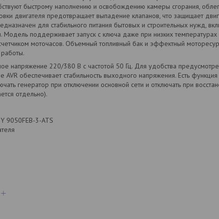
бствуют быстрому наполнению и освобождению камеры сгорания, облег
ловки двигателя предотвращает выпадение клапанов, что защищает двиг
едназначен для стабильного питания бытовых и строительных нужд, вк
и. Модель поддерживает запуск с ключа даже при низких температура
счетчиком моточасов. Объемный топливный бак и эффектный моторесу
 работы.
ое напряжение 220/380 В с частотой 50 Гц. Для удобства предусмотрен
ие AVR обеспечивает стабильность выходного напряжения. Есть функция
лючать генератор при отключении основной сети и отключать при восст
ется отдельно).
HY 9050FEB-3-ATS
ателя