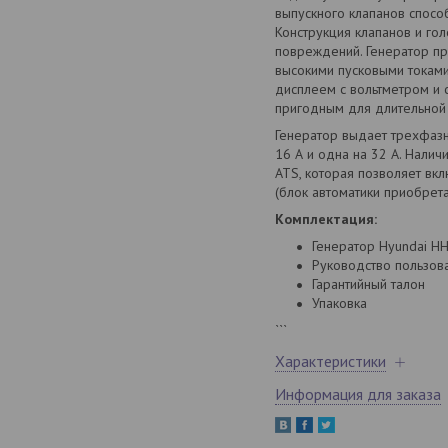
выпускного клапанов спосо
Конструкция клапанов и го
повреждений. Генератор пр
высокими пусковыми токам
дисплеем с вольтметром и 
пригодным для длительной
Генератор выдает трехфазн
16 А и одна на 32 А. Налич
ATS, которая позволяет вк
(блок автоматики приобрета
Комплектация:
Генератор Hyundai H
Руководство пользов
Гарантийный талон
Упаковка
```
Характеристики
Информация для заказа