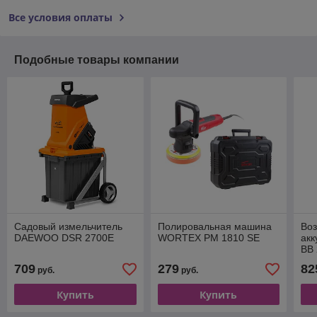
Все условия оплаты
Подобные товары компании
Садовый измельчитель
Полировальная машина
Воз
DAEWOO DSR 2700E
WORTEX PM 1810 SE
ак
BB 
SE
709
279
82
руб.
руб.
Купить
Купить