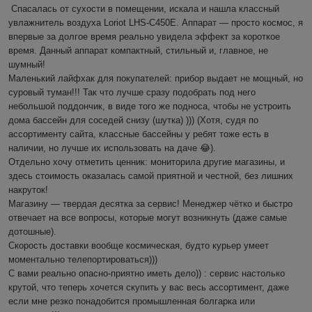
Спасалась от сухости в помещении, искала и нашла классный 
увлажнитель воздуха Loriot LHS-C450E. Аппарат — просто космос, я 
впервые за долгое время реально увидела эффект за короткое 
время. Данный аппарат компактный, стильный и, главное, не 
шумный! 

Маленький лайфхак для покупателей: прибор выдает не мощный, но 
суровый туман!!! Так что лучше сразу подобрать под него 
небольшой поддончик, в виде того же подноса, чтобы не устроить 
дома бассейн для соседей снизу (шутка) ))) (Хотя, судя по 
ассортименту сайта, классные бассейны у ребят тоже есть в 
наличии, но лучше их использовать на даче 😂).

Отдельно хочу отметить ценник: мониторила другие магазины, и 
здесь стоимость оказалась самой приятной и честной, без лишних 
накруток!

Магазину — твердая десятка за сервис! Менеджер чётко и быстро 
отвечает на все вопросы, которые могут возникнуть (даже самые 
дотошные). 

Скорость доставки вообще космическая, будто курьер умеет 
моментально телепортироваться)))

С вами реально опасно-приятно иметь дело)) : сервис настолько 
крутой, что теперь хочется скупить у вас весь ассортимент, даже 
если мне резко понадобится промышленная болгарка или 