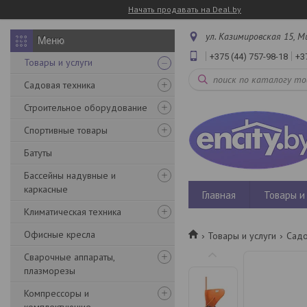
Начать продавать на Deal.by
ул. Казимировская 15, М
+375 (44) 757-98-18
+3
Товары и услуги
Садовая техника
Строительное оборудование
Спортивные товары
Батуты
Бассейны надувные и
каркасные
Главная
Товары и 
Климатическая техника
Офисные кресла
Товары и услуги
Садо
Сварочные аппараты,
плазморезы
Компрессоры и