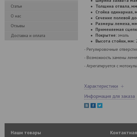
Ширина захвата мак
Статьи
Толщина отвала, мм
Стойка одинарная, 
О нас
Сечение полевой дос
Размеры лемеха, мм
Отзывы
Применяемая сцепк
Покрытие:
эмаль
Доставка и оплата
Высота стойки, мм:
- Регулировочные отверстия
- Возможность замены лем
- Агрегатируется с мотоку
Характеристики
Информация для заказа
Наши товары
Контактна