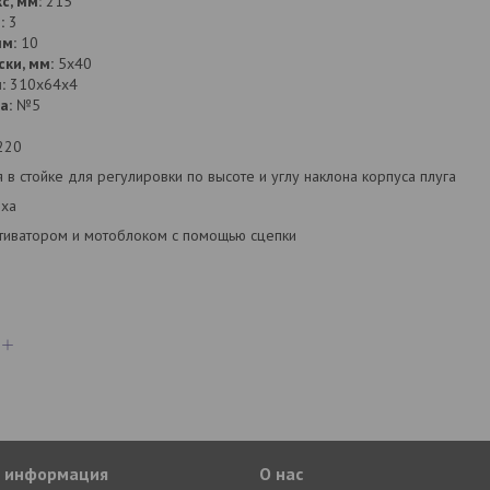
с, мм:
215
:
3
мм:
10
ки, мм:
5х40
:
310х64х4
а:
№5
220
 в стойке для регулировки по высоте и углу наклона корпуса плуга
еха
льтиватором и мотоблоком с помощью сцепки
я информация
О нас