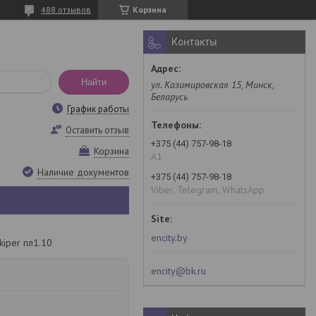
488 отзывов
Корзина
Контакты
Найти
ул. Казимировская 15, Минск,
Беларусь
График работы
Оставить отзыв
+375 (44) 757-98-18
Корзина
A1
Наличие документов
+375 (44) 757-98-18
Viber, Telegram, WhatsApp
encity.by
kiper пл1.10
encity@bk.ru