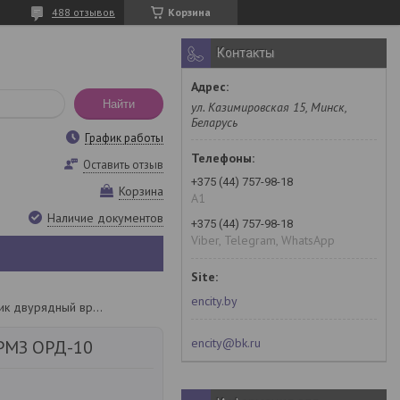
488 отзывов
Корзина
Контакты
Найти
ул. Казимировская 15, Минск,
Беларусь
График работы
Оставить отзыв
+375 (44) 757-98-18
Корзина
A1
Наличие документов
+375 (44) 757-98-18
Viber, Telegram, WhatsApp
encity.by
Окучник двурядный врмз орд-10
encity@bk.ru
РМЗ ОРД-10