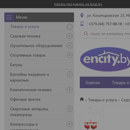
Начать продавать на Deal.by
ул. Казимировская 15, М
+375 (44) 757-98-18
+3
Товары и услуги
Садовая техника
Строительное оборудование
Спортивные товары
Батуты
Бассейны надувные и
каркасные
Главная
Товары и 
Климатическая техника
Офисные кресла
Товары и услуги
Садо
Сварочные аппараты,
плазморезы
Компрессоры и