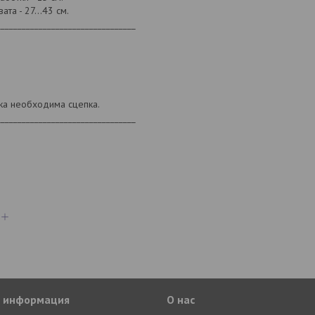
та - 27...43 см.
_________________________________
ка необходима сцепка.
_________________________________
я информация
О нас