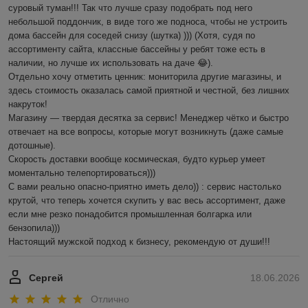
суровый туман!!! Так что лучше сразу подобрать под него 
небольшой поддончик, в виде того же подноса, чтобы не устроить 
дома бассейн для соседей снизу (шутка) ))) (Хотя, судя по 
ассортименту сайта, классные бассейны у ребят тоже есть в 
наличии, но лучше их использовать на даче 😂).

Отдельно хочу отметить ценник: мониторила другие магазины, и 
здесь стоимость оказалась самой приятной и честной, без лишних 
накруток!

Магазину — твердая десятка за сервис! Менеджер чётко и быстро 
отвечает на все вопросы, которые могут возникнуть (даже самые 
дотошные). 

Скорость доставки вообще космическая, будто курьер умеет 
моментально телепортироваться)))

С вами реально опасно-приятно иметь дело)) : сервис настолько 
крутой, что теперь хочется скупить у вас весь ассортимент, даже 
если мне резко понадобится промышленная болгарка или 
бензопила))) 

Настоящий мужской подход к бизнесу, рекомендую от души!!!
Сергей
18.06.2026
Отлично