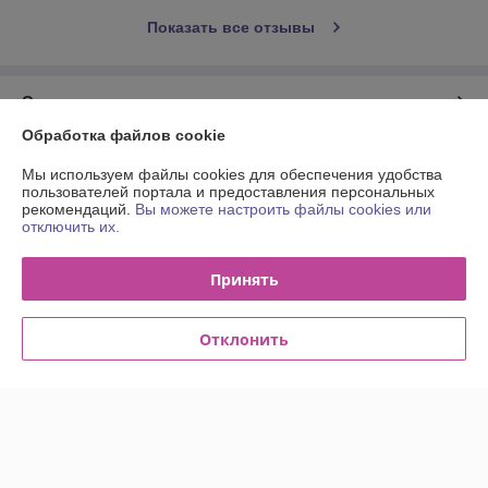
Показать все отзывы
О нас
Обработка файлов cookie
Контакты
Мы используем файлы cookies для обеспечения удобства
пользователей портала и предоставления персональных
Доставка и оплата
рекомендаций.
Вы можете настроить файлы cookies или
отключить их.
График работы
Принять
Полная версия сайта
Отклонить
Политика обработки cookies
Сайт создан на платформе Deal.by
Информация для покупателя