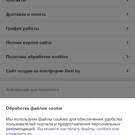
Контакты
Доставка и оплата
График работы
Полная версия сайта
Политика обработки cookies
Сайт создан на платформе Deal.by
Информация для покупателя
Юридическое лицо:
Общество с Ограниченной Ответственностью
"Энсити Маркет"
Обработка файлов cookie
Республика Беларусь, 220055, г. Минск, ул. Каменногорская, д. 47, пом.
58
Мы используем файлы cookies для обеспечения удобства
Регистрационный номер ЕГР: 194002114
пользователей портала и предоставления персональных
рекомендаций.
Вы можете настроить файлы cookies или
УНП: 194002114
отключить их.