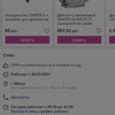
Насадка-клин SKIPER 4-х
Двигатель бензиновый
Др
резцовая для дровоколов
SKIPER N190F(SFT)
LS
(шлицевой вал диам.
25мм х40мм)
62
857,51
1 
руб.
руб.
Купить
Купить
О нас
100% положительных из 8 отзывов за год
Работает с 28.03.2013
г. Минск
ул. Казимировская 15, Минск, Беларусь
Контакты
Сегодня работает с 08:00 до 21:00
Показать весь график работы