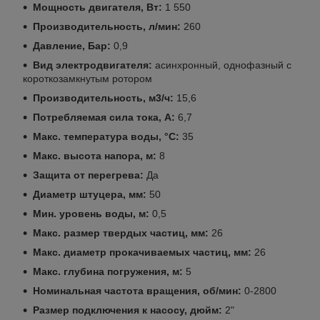
Мощность двигателя, Вт:
1 550
Производительность, л/мин:
260
Давление, Бар:
0,9
Вид электродвигателя:
асинхронный, однофазный с
короткозамкнутым ротором
Производительность, м3/ч:
15,6
Потребляемая сила тока, А:
6,7
Макс. температура воды, °С:
35
Макс. высота напора, м:
8
Защита от перегрева:
Да
Диаметр штуцера, мм:
50
Мин. уровень воды, м:
0,5
Макс. размер твердых частиц, мм:
26
Макс. диаметр прокачиваемых частиц, мм:
26
Макс. глубина погружения, м:
5
Номинальная частота вращения, об/мин:
0-2800
Размер подключения к насосу, дюйм:
2"