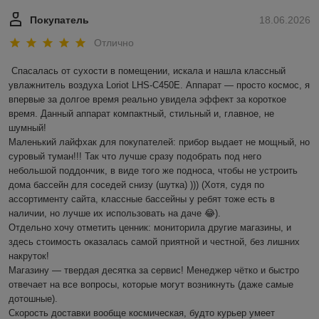
Покупатель
18.06.2026
Отлично
Спасалась от сухости в помещении, искала и нашла классный 
увлажнитель воздуха Loriot LHS-C450E. Аппарат — просто космос, я 
впервые за долгое время реально увидела эффект за короткое 
время. Данный аппарат компактный, стильный и, главное, не 
шумный! 

Маленький лайфхак для покупателей: прибор выдает не мощный, но 
суровый туман!!! Так что лучше сразу подобрать под него 
небольшой поддончик, в виде того же подноса, чтобы не устроить 
дома бассейн для соседей снизу (шутка) ))) (Хотя, судя по 
ассортименту сайта, классные бассейны у ребят тоже есть в 
наличии, но лучше их использовать на даче 😂).

Отдельно хочу отметить ценник: мониторила другие магазины, и 
здесь стоимость оказалась самой приятной и честной, без лишних 
накруток!

Магазину — твердая десятка за сервис! Менеджер чётко и быстро 
отвечает на все вопросы, которые могут возникнуть (даже самые 
дотошные). 

Скорость доставки вообще космическая, будто курьер умеет 