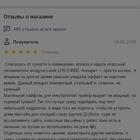
Отзывы о магазине
488 отзывов за всё время
Покупатель
18.06.2026
Отлично
Спасалась от сухости в помещении, искала и нашла классный 
увлажнитель воздуха Loriot LHS-C450E. Аппарат — просто космос, я 
впервые за долгое время реально увидела эффект за короткое 
время. Данный аппарат компактный, стильный и, главное, не 
шумный! 

Маленький лайфхак для покупателей: прибор выдает не мощный, но 
суровый туман!!! Так что лучше сразу подобрать под него 
небольшой поддончик, в виде того же подноса, чтобы не устроить 
дома бассейн для соседей снизу (шутка) ))) (Хотя, судя по 
ассортименту сайта, классные бассейны у ребят тоже есть в 
наличии, но лучше их использовать на даче 😂).

Отдельно хочу отметить ценник: мониторила другие магазины, и 
здесь стоимость оказалась самой приятной и честной, без лишних 