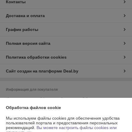
Контакты
Доставка и оплата
График работы
Полная версия сайта
Политика обработки cookies
Сайт создан на платформе Deal.by
Информация для покупателя
Юридическое лицо:
Общество с Ограниченной Ответственностью
"Энсити Маркет"
Обработка файлов cookie
Республика Беларусь, 220055, г. Минск, ул. Каменногорская, д. 47, пом.
58
Мы используем файлы cookies для обеспечения удобства
Регистрационный номер ЕГР: 194002114
пользователей портала и предоставления персональных
рекомендаций.
Вы можете настроить файлы cookies или
УНП: 194002114