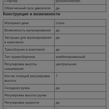
Стартер
ручной/электро
Облегченный пуск двигателя
да
Конструкция и возможности
Материал деки
сталь
Возможность мульчирования
да
Заглушка для мульчирования
да
в комплекте
Трвосборник в комплекте
да
Тип травосборника
комбинированный
Регулировка высоты
центральная
скашивания
Кол-во позиций регулировки
7
высоты
Складная ручка
да
Регулировка высоты ручки
Регулировка скорости
да