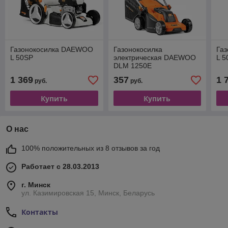
Газонокосилка DAEWOO
Газонокосилка
Га
L 50SP
электрическая DAEWOO
L 
DLM 1250E
1 369
357
1 
руб.
руб.
Купить
Купить
О нас
100% положительных из 8 отзывов за год
Работает с 28.03.2013
г. Минск
ул. Казимировская 15, Минск, Беларусь
Контакты