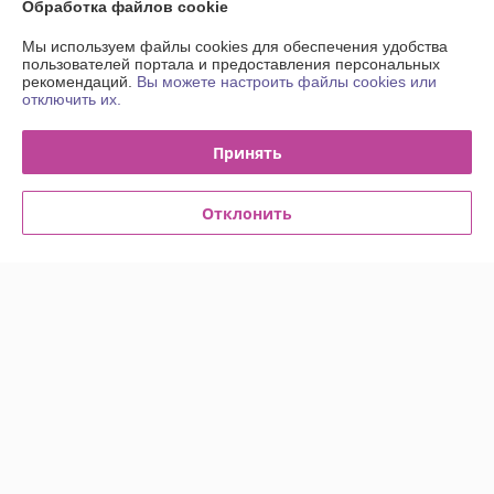
Обработка файлов cookie
Контакты
Мы используем файлы cookies для обеспечения удобства
пользователей портала и предоставления персональных
рекомендаций.
Вы можете настроить файлы cookies или
Доставка и оплата
отключить их.
График работы
Принять
Полная версия сайта
Отклонить
Политика обработки cookies
Сайт создан на платформе Deal.by
Информация для покупателя
Юридическое лицо:
Общество с Ограниченной Ответственностью
"Энсити Маркет"
Республика Беларусь, 220055, г. Минск, ул. Каменногорская, д. 47, пом.
58
Регистрационный номер ЕГР: 194002114