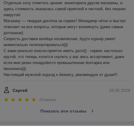
Отдельно хочу отметить ценник: мониторила другие магазины, и 
здесь стоимость оказалась самой приятной и честной, без лишних 
накруток!

Магазину — твердая десятка за сервис! Менеджер чётко и быстро 
отвечает на все вопросы, которые могут возникнуть (даже самые 
дотошные). 

Скорость доставки вообще космическая, будто курьер умеет 
моментально телепортироваться)))

С вами реально опасно-приятно иметь дело)) : сервис настолько 
крутой, что теперь хочется скупить у вас весь ассортимент, даже 
если мне резко понадобится промышленная болгарка или 
бензопила))) 

Настоящий мужской подход к бизнесу, рекомендую от души!!!
Сергей
18.06.2026
Отлично
Показать все отзывы
О нас