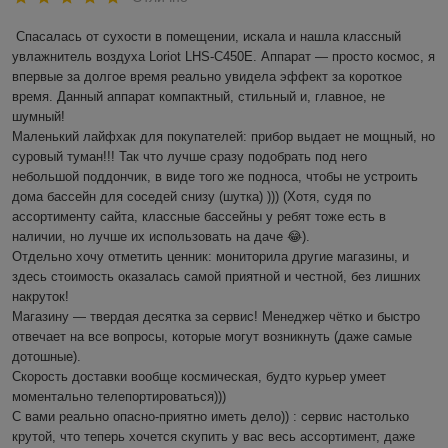
Спасалась от сухости в помещении, искала и нашла классный 
увлажнитель воздуха Loriot LHS-C450E. Аппарат — просто космос, я 
впервые за долгое время реально увидела эффект за короткое 
время. Данный аппарат компактный, стильный и, главное, не 
шумный! 

Маленький лайфхак для покупателей: прибор выдает не мощный, но 
суровый туман!!! Так что лучше сразу подобрать под него 
небольшой поддончик, в виде того же подноса, чтобы не устроить 
дома бассейн для соседей снизу (шутка) ))) (Хотя, судя по 
ассортименту сайта, классные бассейны у ребят тоже есть в 
наличии, но лучше их использовать на даче 😂).

Отдельно хочу отметить ценник: мониторила другие магазины, и 
здесь стоимость оказалась самой приятной и честной, без лишних 
накруток!

Магазину — твердая десятка за сервис! Менеджер чётко и быстро 
отвечает на все вопросы, которые могут возникнуть (даже самые 
дотошные). 

Скорость доставки вообще космическая, будто курьер умеет 
моментально телепортироваться)))

С вами реально опасно-приятно иметь дело)) : сервис настолько 
крутой, что теперь хочется скупить у вас весь ассортимент, даже 