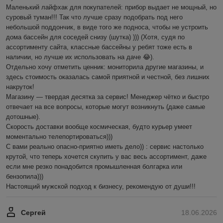
Маленький лайфхак для покупателей: прибор выдает не мощный, но 
суровый туман!!! Так что лучше сразу подобрать под него 
небольшой поддончик, в виде того же подноса, чтобы не устроить 
дома бассейн для соседей снизу (шутка) ))) (Хотя, судя по 
ассортименту сайта, классные бассейны у ребят тоже есть в 
наличии, но лучше их использовать на даче 😂).

Отдельно хочу отметить ценник: мониторила другие магазины, и 
здесь стоимость оказалась самой приятной и честной, без лишних 
накруток!

Магазину — твердая десятка за сервис! Менеджер чётко и быстро 
отвечает на все вопросы, которые могут возникнуть (даже самые 
дотошные). 

Скорость доставки вообще космическая, будто курьер умеет 
моментально телепортироваться)))

С вами реально опасно-приятно иметь дело)) : сервис настолько 
крутой, что теперь хочется скупить у вас весь ассортимент, даже 
если мне резко понадобится промышленная болгарка или 
бензопила))) 

Настоящий мужской подход к бизнесу, рекомендую от души!!!
Сергей
18.06.2026