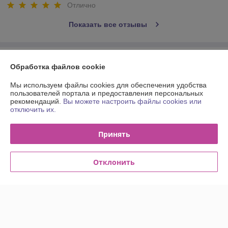
Отлично
Показать все отзывы
О нас
Обработка файлов cookie
Контакты
Мы используем файлы cookies для обеспечения удобства
пользователей портала и предоставления персональных
рекомендаций.
Вы можете настроить файлы cookies или
Доставка и оплата
отключить их.
График работы
Принять
Полная версия сайта
Отклонить
Политика обработки cookies
Сайт создан на платформе Deal.by