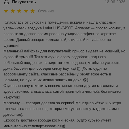
Покупатель
18.06.2026
Отлично
Спасалась от сухости в помещении, искала и нашла классный 
увлажнитель воздуха Loriot LHS-C450E. Аппарат — просто космос, я 
впервые за долгое время реально увидела эффект за короткое 
время. Данный аппарат компактный, стильный и, главное, не 
шумный! 

Маленький лайфхак для покупателей: прибор выдает не мощный, но 
суровый туман!!! Так что лучше сразу подобрать под него 
небольшой поддончик, в виде того же подноса, чтобы не устроить 
дома бассейн для соседей снизу (шутка) ))) (Хотя, судя по 
ассортименту сайта, классные бассейны у ребят тоже есть в 
наличии, но лучше их использовать на даче 😂).

Отдельно хочу отметить ценник: мониторила другие магазины, и 
здесь стоимость оказалась самой приятной и честной, без лишних 
накруток!

Магазину — твердая десятка за сервис! Менеджер чётко и быстро 
отвечает на все вопросы, которые могут возникнуть (даже самые 
дотошные). 

Скорость доставки вообще космическая, будто курьер умеет 
моментально телепортироваться)))
