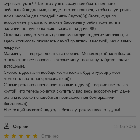
суровый туман!!! Так что лучше сразу подобрать под него 
небольшой поддончик, в виде того же подноса, чтобы не устроить 
дома бассейн для соседей снизу (шутка) ))) (Хотя, судя по 
ассортименту сайта, классные бассейны у ребят тоже есть в 
наличии, но лучше их использовать на даче 😂).

Отдельно хочу отметить ценник: мониторила другие магазины, и 
здесь стоимость оказалась самой приятной и честной, без лишних 
накруток!

Магазину — твердая десятка за сервис! Менеджер чётко и быстро 
отвечает на все вопросы, которые могут возникнуть (даже самые 
дотошные). 

Скорость доставки вообще космическая, будто курьер умеет 
моментально телепортироваться)))

С вами реально опасно-приятно иметь дело)) : сервис настолько 
крутой, что теперь хочется скупить у вас весь ассортимент, даже 
если мне резко понадобится промышленная болгарка или 
бензопила))) 

Настоящий мужской подход к бизнесу, рекомендую от души!!!
Сергей
18.06.2026
Отлично