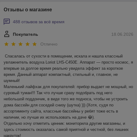
Отзывы о магазине
488 отзывов за всё время
Покупатель
18.06.2026
Отлично
Спасалась от сухости в помещении, искала и нашла классный 
увлажнитель воздуха Loriot LHS-C450E. Аппарат — просто космос, я 
впервые за долгое время реально увидела эффект за короткое 
время. Данный аппарат компактный, стильный и, главное, не 
шумный! 

Маленький лайфхак для покупателей: прибор выдает не мощный, но 
суровый туман!!! Так что лучше сразу подобрать под него 
небольшой поддончик, в виде того же подноса, чтобы не устроить 
дома бассейн для соседей снизу (шутка) ))) (Хотя, судя по 
ассортименту сайта, классные бассейны у ребят тоже есть в 
наличии, но лучше их использовать на даче 😂).

Отдельно хочу отметить ценник: мониторила другие магазины, и 
здесь стоимость оказалась самой приятной и честной, без лишних 
накруток!
