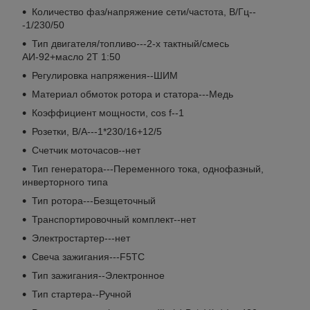
Количество фаз/напряжение сети/частота, В/Гц--
-1/230/50
Тип двигателя/топливо---2-х тактный/смесь
АИ-92+масло 2Т 1:50
Регулировка напряжения--ШИМ
Материал обмоток ротора и статора---Медь
Коэффициент мощности, cos f--1
Розетки, В/А---1*230/16+12/5
Счетчик моточасов--нет
Тип генератора---Переменного тока, однофазный,
инверторного типа
Тип ротора---Безщеточный
Транспортировочный комплект--нет
Электростартер---нет
Свеча зажигания---F5TC
Тип зажигания--Электронное
Тип стартера--Ручной