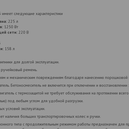
 имеет следующие характеристики
ана:
225 л
я:
1250 Вт
ей сети:
220 В
б
и:
158 л
ипники для долгой эксплуатации.
 ручейковый ремень.
циям и механическим повреждениям благодаря нанесению порошковой 
тель. Бетоносмеситель не включится при отключении и восстановлении э
игатель с термозащитой не требует обслуживания на протяжении всего 
лью) под любым углом для удобной разгрузки.
ых условий эксплуатации.
чет наличия больших транспортировочных колес и ручки.
ионного типа с продолжительным режимом работы предназначен для п