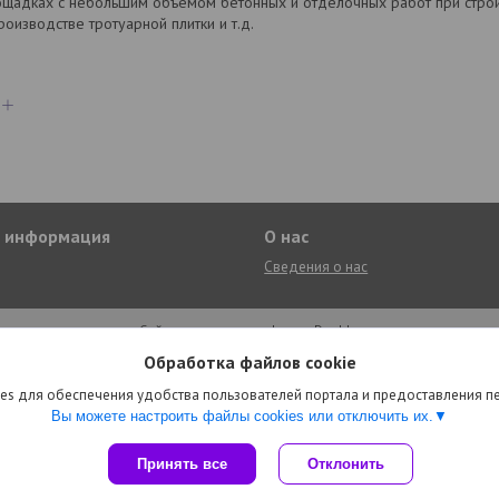
ощадках с небольшим объемом бетонных и отделочных работ при строи
роизводстве тротуарной плитки и т.д.
я информация
О нас
Сведения о нас
Сайт создан на платформе Deal.by
Политика обработки файлов cookies
Обработка файлов cookie
Encity.by интернет-магазин |
Пожаловаться на контент
Select Language
▼
es для обеспечения удобства пользователей портала и предоставления 
Вы можете настроить файлы cookies или отключить их.
Принять все
Отклонить