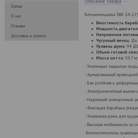
Описание товара
Статьи
Бетономешалка SBK SX-225
О нас
Вместимость бараб
Отзывы
Мощность двигател
Напряжение питающ
Доставка и оплата
Чугунный венец:
Да
Уровень шума:
94 Д
Объем готовой смес
Масса нетто:
59.7 кг
- Усиленные закрытые подш
- Армированный приводной
- Бак устойчив к деформа
- Электромагнитный выключа
- Надежный асинхронный дв
- Фиксация барабана (педа
- Усиленная рама для трудн
- Высокая мобильность за с
Бетоносмеситель гравитац