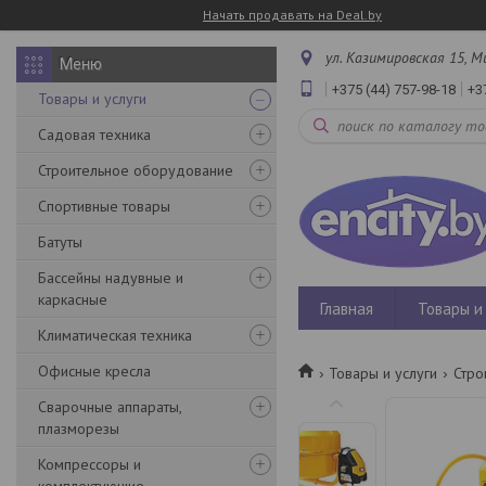
Начать продавать на Deal.by
ул. Казимировская 15, М
+375 (44) 757-98-18
+3
Товары и услуги
Садовая техника
Строительное оборудование
Спортивные товары
Батуты
Бассейны надувные и
каркасные
Главная
Товары и 
Климатическая техника
Офисные кресла
Товары и услуги
Стро
Сварочные аппараты,
плазморезы
Компрессоры и