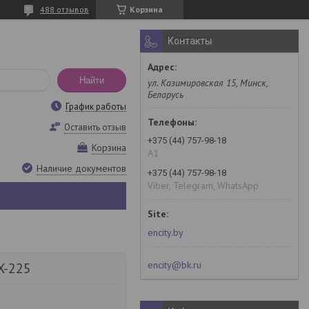
488 отзывов
Корзина
Контакты
Найти
ул. Казимировская 15, Минск,
Беларусь
График работы
Оставить отзыв
+375 (44) 757-98-18
Корзина
A1
Наличие документов
+375 (44) 757-98-18
Viber, Telegram, WhatsApp
encity.by
encity@bk.ru
X-225