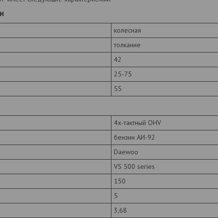
и
колесная
толкание
42
25-75
55
4х-тактный OHV
бензин АИ-92
Daewoo
VS 500 series
150
5
3,68