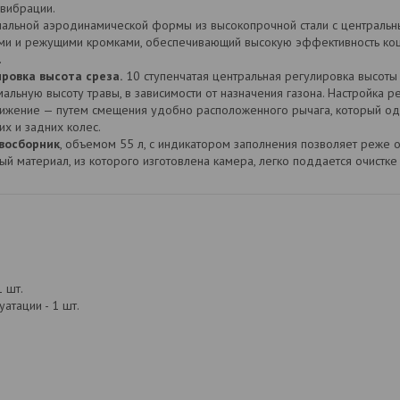
вибрации.
альной аэродинамической формы из высокопрочной стали с центральн
ми и режущими кромками, обеспечивающий высокую эффективность ко
.
ровка высота среза.
10 ступенчатая центральная регулировка высоты
альную высоту травы, в зависимости от назначения газона. Настройка 
вижение — путем смещения удобно расположенного рычага, который о
х и задних колес.
восборник
, объемом 55 л, с индикатором заполнения позволяет реже о
ый материал, из которого изготовлена камера, легко поддается очистке 
1 шт.
атации - 1 шт.