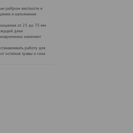
ым ребром жесткости и
шения и наполнения
 кошения от 25 до 75 мм
режущей деки
дновременно изменяет
станавливать работу для
от остатков травы и сока