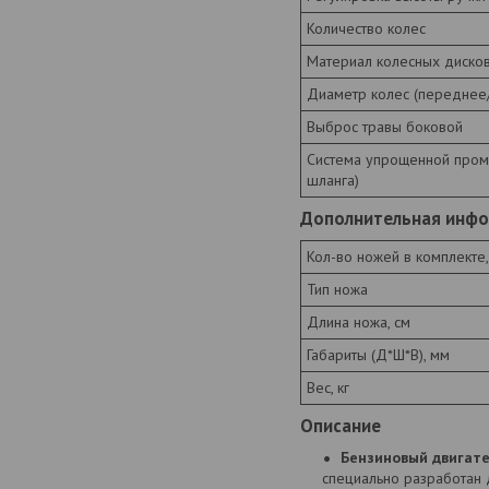
Количество колес
Материал колесных диско
Диаметр колес (переднее/
Выброс травы боковой
Система упрощенной пром
шланга)
Дополнительная инф
Кол-во ножей в комплекте,
Тип ножа
Длина ножа, см
Габариты (Д*Ш*В), мм
Вес, кг
Описание
Бензиновый двигат
специально разработан 