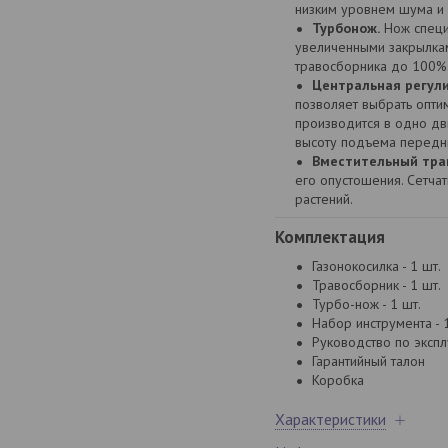
низким уровнем шума и 
Турбонож.
Нож специ
увеличенными закрылка
травосборника до 100%
Центральная регули
позволяет выбрать оптим
производится в одно д
высоту подъема передни
Вместительный тра
его опустошения. Сетчат
растений.
Комплектация
Газонокосилка - 1 шт.
Травосборник - 1 шт.
Турбо-нож - 1 шт.
Набор инструмента - 
Руководство по эксплу
Гарантийный талон
Коробка
Характеристики