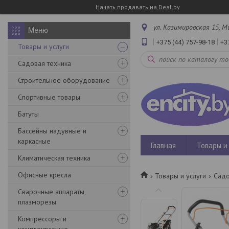
Начать продавать на Deal.by
ул. Казимировская 15, М
+375 (44) 757-98-18
+3
Товары и услуги
Садовая техника
Строительное оборудование
Спортивные товары
Батуты
Бассейны надувные и
каркасные
Главная
Товары и 
Климатическая техника
Офисные кресла
Товары и услуги
Садо
Сварочные аппараты,
плазморезы
Компрессоры и