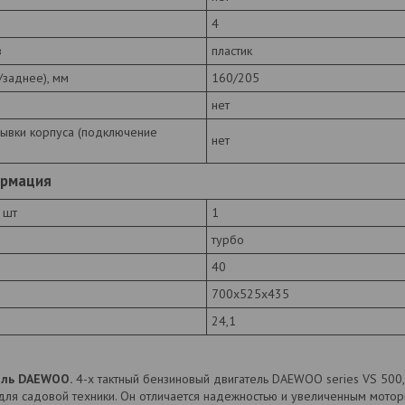
4
в
пластик
заднее), мм
160/205
нет
ывки корпуса (подключение
нет
ормация
 шт
1
турбо
40
700х525х435
24,1
ель DAEWOO.
4-х тактный бензиновый двигатель DAEWOO series VS 500
для садовой техники. Он отличается надежностью и увеличенным мото