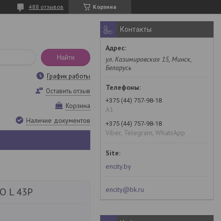
488 отзывов
Корзина
Контакты
Найти
ул. Казимировская 15, Минск,
Беларусь
График работы
Оставить отзыв
+375 (44) 757-98-18
Корзина
A1
Наличие документов
+375 (44) 757-98-18
Viber, Telegram, WhatsApp
encity.by
encity@bk.ru
O L 43P