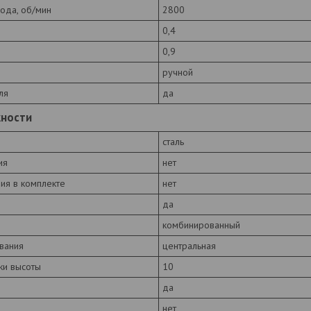
хода, об/мин
2800
0,4
0,9
ручной
ля
да
жности
сталь
ия
нет
ия в комплекте
нет
да
комбинированный
вания
центральная
ки высоты
10
да
нет