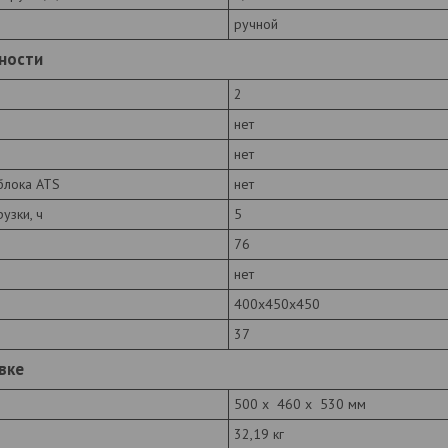
ручной
ности
2
нет
нет
блока ATS
нет
узки, ч
5
76
нет
400х450х450
37
вке
500 x 460 x 530 мм
32,19 кг