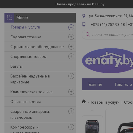
Начать продавать на Deal.by
ул. Казимировская 15, М
+375 (44) 757-98-18
+3
Товары и услуги
Садовая техника
Строительное оборудование
Спортивные товары
Батуты
Бассейны надувные и
каркасные
Главная
Товары и 
Климатическая техника
Офисные кресла
Товары и услуги
Стро
Сварочные аппараты,
плазморезы
Компрессоры и