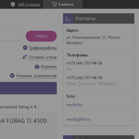
488 отзывов
Корзина
Контакты
Найти
ул. Казимировская 15, Минск,
Беларусь
График работы
Оставить отзыв
+375 (44) 757-98-18
Корзина
A1
Наличие документов
+375 (44) 757-98-18
Viber, Telegram, WhatsApp
encity.by
Генератор инверторный fubag ti 4300
encity@bk.ru
й FUBAG TI 4300