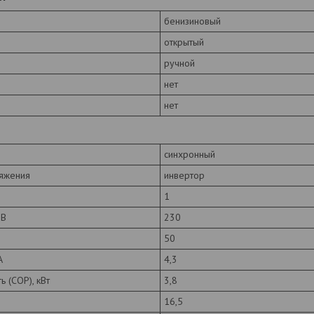
бенизиновый
открытый
ручной
нет
нет
синхронный
ряжения
инвертор
1
 В
230
50
А
4,3
 (COP), кВт
3,8
16,5