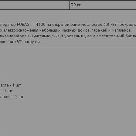
39 кг
нератор FUBAG TI 4300 на открытой раме мощностью 3,8 кВт прекрасно
о электроснабжения небольших частных домов, гаражей и магазинов.
ь генератора значительно снизит уровень шума, а вместительный бак п
вки при 75% нагрузки.
т
асла - 1 шт
 - 1 шт
тации - 1 шт