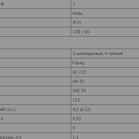
 ф
1
медь
IP23
12В / 5А
1-цилиндровый, 4-тактный
Fubag
GF 223
АИ-92
SAE 30
223
Вт (л.с.)
4,5 (6,12)
 л
0,55
9
грузки, л/ч
2,1