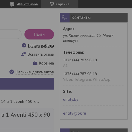
488 отзывов
Корзина
Контакты
Найти
ул. Казимировская 15, Минск,
Беларусь
График работы
Оставить отзыв
+375 (44) 757-98-18
Корзина
A1
Наличие документов
+375 (44) 757-98-18
Viber, Telegram, WhatsApp
encity.by
Каркасный бассейн 14 в 1 avenli 450 х 90 см
encity@bk.ru
в 1 Avenli 450 х 90