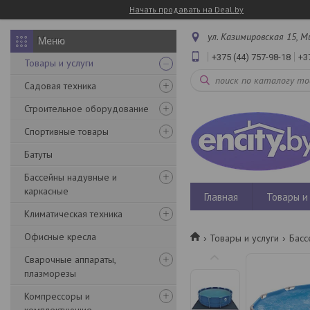
Начать продавать на Deal.by
ул. Казимировская 15, М
+375 (44) 757-98-18
+3
Товары и услуги
Садовая техника
Строительное оборудование
Спортивные товары
Батуты
Бассейны надувные и
каркасные
Главная
Товары и 
Климатическая техника
Офисные кресла
Товары и услуги
Басс
Сварочные аппараты,
плазморезы
Компрессоры и