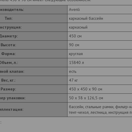
изводитель:
Avenli
Тип:
каркасный бассейн
нструкция:
каркасный
Диаметр:
450 см
Высота:
90 см
Форма:
круглая
Объем, л.:
15840 л
вной клапан:
есть
Вес, кг.:
47 кг
Размер:
450 х 450 х 90 см
ер упаковки:
50 х 38 х 126,5 см
бассейн, стальные рамки, фильтр-на
мплектация:
тент-чехол, лестница, инструкция 
: