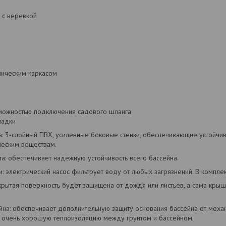
 с веревкой
лическим каркасом
е
зможностью подключения садового шланга
ладки
: 3-слойный ПВХ, усиленные боковые стенки, обеспечивающие устойчив
ческим веществам.
а: обеспечивает надежную устойчивость всего бассейна.
и: электрический насос фильтрует воду от любых загрязнений. В компле
крытая поверхность будет защищена от дождя или листьев, а сама кр
йна: обеспечивает дополнительную защиту основания бассейна от меха
т очень хорошую теплоизоляцию между грунтом и бассейном.