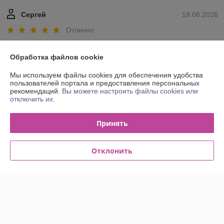
Сергей
18.06.2026
Отлично
Показать все отзывы
Обработка файлов cookie
Мы используем файлы cookies для обеспечения удобства
пользователей портала и предоставления персональных
О нас
рекомендаций.
Вы можете настроить файлы cookies или
отключить их.
Контакты
Принять
Доставка и оплата
Отклонить
График работы
Полная версия сайта
Политика обработки cookies