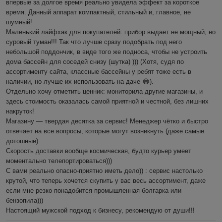
впервые за долгое время реально увидела эффект за короткое 
время. Данный аппарат компактный, стильный и, главное, не 
шумный! 

Маленький лайфхак для покупателей: прибор выдает не мощный, но 
суровый туман!!! Так что лучше сразу подобрать под него 
небольшой поддончик, в виде того же подноса, чтобы не устроить 
дома бассейн для соседей снизу (шутка) ))) (Хотя, судя по 
ассортименту сайта, классные бассейны у ребят тоже есть в 
наличии, но лучше их использовать на даче 😂).

Отдельно хочу отметить ценник: мониторила другие магазины, и 
здесь стоимость оказалась самой приятной и честной, без лишних 
накруток!

Магазину — твердая десятка за сервис! Менеджер чётко и быстро 
отвечает на все вопросы, которые могут возникнуть (даже самые 
дотошные). 

Скорость доставки вообще космическая, будто курьер умеет 
моментально телепортироваться)))

С вами реально опасно-приятно иметь дело)) : сервис настолько 
крутой, что теперь хочется скупить у вас весь ассортимент, даже 
если мне резко понадобится промышленная болгарка или 
бензопила))) 

Настоящий мужской подход к бизнесу, рекомендую от души!!!