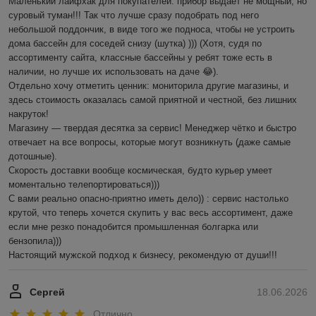
Маленький лайфхак для покупателей: прибор выдает не мощный, но 
суровый туман!!! Так что лучше сразу подобрать под него 
небольшой поддончик, в виде того же подноса, чтобы не устроить 
дома бассейн для соседей снизу (шутка) ))) (Хотя, судя по 
ассортименту сайта, классные бассейны у ребят тоже есть в 
наличии, но лучше их использовать на даче 😂).

Отдельно хочу отметить ценник: мониторила другие магазины, и 
здесь стоимость оказалась самой приятной и честной, без лишних 
накруток!

Магазину — твердая десятка за сервис! Менеджер чётко и быстро 
отвечает на все вопросы, которые могут возникнуть (даже самые 
дотошные). 

Скорость доставки вообще космическая, будто курьер умеет 
моментально телепортироваться)))

С вами реально опасно-приятно иметь дело)) : сервис настолько 
крутой, что теперь хочется скупить у вас весь ассортимент, даже 
если мне резко понадобится промышленная болгарка или 
бензопила))) 

Настоящий мужской подход к бизнесу, рекомендую от души!!!
Сергей
18.06.2026
Отлично