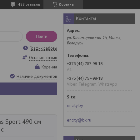
488 отзывов
Корзина
Контакты
Найти
ул. Казимировская 15, Минск,
Беларусь
График работы
Оставить отзыв
+375 (44) 757-98-18
Корзина
A1
Наличие документов
+375 (44) 757-98-18
Viber, Telegram, WhatsApp
encity.by
encity@bk.ru
as Sport 490 см
ic