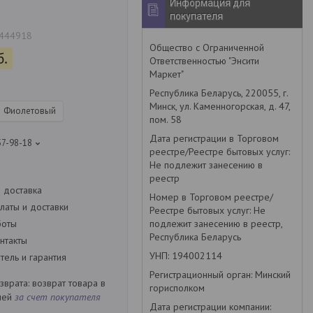
Информация для
покупателя
444918
Общество с Ограниченной
б.
Ответственностью "Энсити
Маркет"
Республика Беларусь, 220055, г.
Минск, ул. Каменногорская, д. 47,
Фиолетовый
пом. 58
Дата регистрации в Торговом
57-98-18
реестре/Реестре бытовых услуг:
Не подлежит занесению в
реестр
 доставка
Номер в Торговом реестре/
латы и доставки
Реестре бытовых услуг: Не
подлежит занесению в реестр,
боты
Республика Беларусь
нтакты
УНП: 194002114
ель и гарантия
Регистрационный орган: Минский
возврат товара в
горисполком
ней
за счет покупателя
Дата регистрации компании: