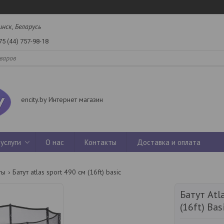
инск, Беларусь
75 (44) 757-98-18
encity.by Интернет магазин
услуги
О нас
Контакты
Доставка и оплата
ты
Батут atlas sport 490 см (16ft) basic
Батут Atl
(16ft) Bas