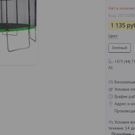
Нет в наличии
Код:
2071000
1 135
ру
Цвет
:
Зелёный
+375 (44) 7
A1
Бесплатная
Условия оп
График ра
Адрес и ко
Производит
течение 14 д
Подробнее