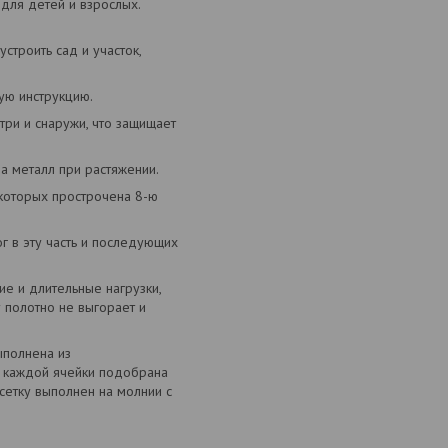
для детей и взрослых.
строить сад и участок,
ую инструкцию.
три и снаружи, что защищает
 металл при растяжении.
которых прострочена 8-ю
 в эту часть и последующих
е и длительные нагрузки,
 полотно не выгорает и
ыполнена из
а каждой ячейки подобрана
сетку выполнен на молнии с