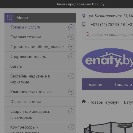
Начать продавать на Deal.by
ул. Казимировская 15, М
+375 (44) 757-98-18
+3
Товары и услуги
Садовая техника
Строительное оборудование
Спортивные товары
Батуты
Бассейны надувные и
каркасные
Главная
Товары и 
Климатическая техника
Офисные кресла
Товары и услуги
Бату
Сварочные аппараты,
плазморезы
Компрессоры и