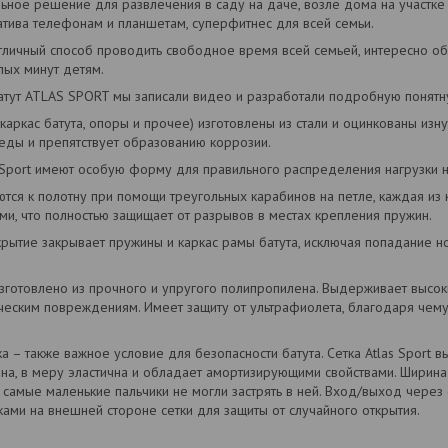
ьное решение для развлечения в саду на даче, возле дома на участке 
атива телефонам и планшетам, суперфитнес для всей семьи.
тличный способ проводить свободное время всей семьей, интересно обу
лых минут детям.
атут ATLAS SPORT мы записали видео и разработали подробную понятн
ркас батута, опоры и прочее) изготовлены из стали и оцинкованы изну
еды и препятствует образованию коррозии.
port имеют особую форму для правильного распределения нагрузки на
 к полотну при помощи треугольных карабинов на петле, каждая из 
, что полностью защищает от разрывов в местах крепления пружин.
ие закрывает пружины и каркас рамы батута, исключая попадание ног
товлено из прочного и упругого полипропилена. Выдерживает высоки
ическим повреждениям. Имеет защиту от ультрафиолета, благодаря чему
– также важное условие для безопасности батута. Сетка Atlas Sport в
на, в меру эластична и обладает амортизирующими свойствами. Ширин
 самые маленькие пальчики не могли застрять в ней. Вход/выход через 
ми на внешней стороне сетки для защиты от случайного открытия.