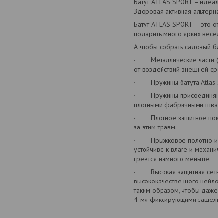
Батут ATLAS SPORT – идеал
Здоровая активная альтерн
Батут ATLAS SPORT — это о
подарить много ярких весе
А чтобы собрать садовый б
· Металлические части (ка
от воздействий внешней ср
· Пружины батута Atlas S
· Пружины присоединяются
плотными фабричными швами
· Плотное защитное покрыт
за этим травм.
· Прыжковое полотно изго
устойчиво к влаге и механ
греется намного меньше.
· Высокая защитная сетка 
высококачественного нейло
таким образом, чтобы даже
4-мя фиксирующими защелка