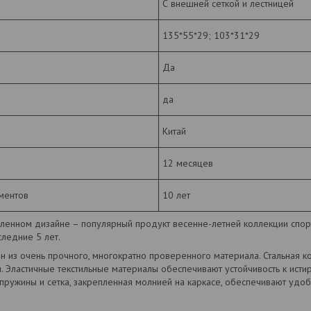
С внешней сеткой и лестницей
135*55*29; 103*31*29
Да
да
Китай
12 месяцев
ментов
10 лет
ленном дизайне – популярный продукт весенне-летней коллекции спор
ледние 5 лет.
ен из очень прочного, многократно проверенного материала. Стальная к
. Эластичные текстильные материалы обеспечивают устойчивость к исти
 пружины и сетка, закрепленная молнией на каркасе, обеспечивают удоб