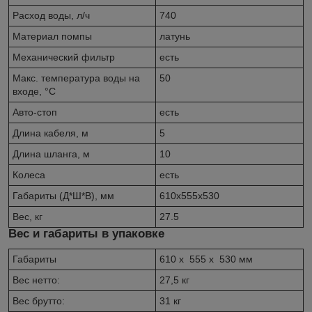
Расход воды, л/ч
740
Материал помпы
латунь
Механический фильтр
есть
Макс. температура воды на
50
входе, °С
Авто-стоп
есть
Длина кабеля, м
5
Длина шланга, м
10
Колеса
есть
Габариты (Д*Ш*В), мм
610x555x530
Вес, кг
27.5
Вес и габариты в упаковке
Габариты
610 x 555 x 530 мм
Вес нетто:
27,5 кг
Вес брутто:
31 кг