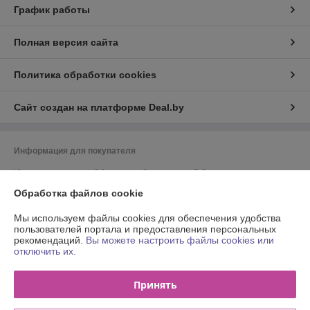
График работы
Полная версия сайта
Политика обработки cookies
Сайт создан на платформе Deal.by
Информация для покупателя
Юридическое лицо:
Общество с Ограниченной Ответственностью
"Энсити Маркет"
Обработка файлов cookie
Республика Беларусь, 220055, г. Минск, ул. Каменногорская, д. 47, пом.
58
Мы используем файлы cookies для обеспечения удобства
Регистрационный номер ЕГР: 194002114
пользователей портала и предоставления персональных
рекомендаций.
Вы можете настроить файлы cookies или
УНП: 194002114
отключить их.
Регистрационный орган: Минский горисполком
Принять
Дата регистрации компании: 26.05.2026