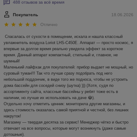
488 отзывов за всё время
Покупатель
18.06.2026
Отлично
Спасалась от сухости в помещении, искала и нашла классный 
увлажнитель воздуха Loriot LHS-C450E. Аппарат — просто космос, я 
впервые за долгое время реально увидела эффект за короткое 
время. Данный аппарат компактный, стильный и, главное, не 
шумный! 

Маленький лайфхак для покупателей: прибор выдает не мощный, но 
суровый туман!!! Так что лучше сразу подобрать под него 
небольшой поддончик, в виде того же подноса, чтобы не устроить 
дома бассейн для соседей снизу (шутка) ))) (Хотя, судя по 
ассортименту сайта, классные бассейны у ребят тоже есть в 
наличии, но лучше их использовать на даче 😂).

Отдельно хочу отметить ценник: мониторила другие магазины, и 
здесь стоимость оказалась самой приятной и честной, без лишних 
накруток!

Магазину — твердая десятка за сервис! Менеджер чётко и быстро 
отвечает на все вопросы, которые могут возникнуть (даже самые 
дотошные). 
