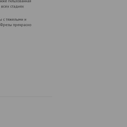
акже гильзованная
 всех стадиях
ы с тяжелыми и
. Фрезы прекрасно