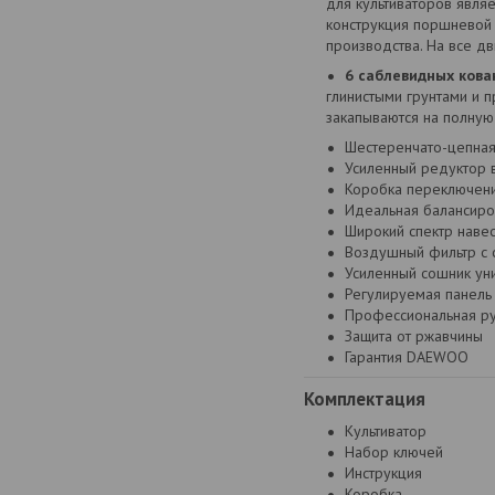
для культиваторов явля
конструкция поршневой 
производства. На все д
6 саблевидных кова
глинистыми грунтами и 
закапываются на полную
Шестеренчато-цепная
Усиленный редуктор
Коробка переключени
Идеальная балансиро
Широкий спектр наве
Воздушный фильтр с с
Усиленный сошник ун
Регулируемая панель 
Профессиональная ру
Защита от ржавчины
Гарантия DAEWOO
Комплектация
Культиватор
Набор ключей
Инструкция
Коробка