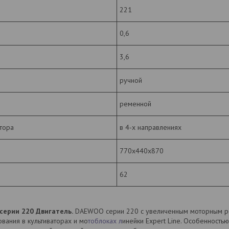
221
0,6
3,6
ручной
ременной
тора
в 4-х направлениях
770х440х870
62
ерии 220 Двигатель.
DAEWOO серии 220 с увеличенным моторным р
вания в культиваторах и мо
тоблоках л
инейки Expert Line. Особенност