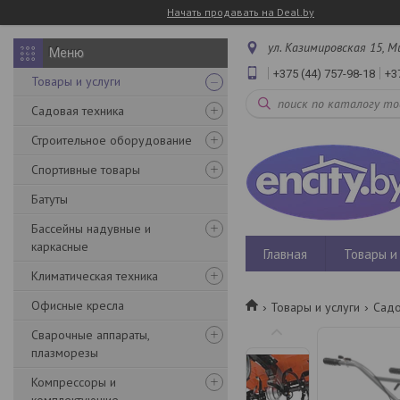
Начать продавать на Deal.by
ул. Казимировская 15, М
+375 (44) 757-98-18
+3
Товары и услуги
Садовая техника
Строительное оборудование
Спортивные товары
Батуты
Бассейны надувные и
каркасные
Главная
Товары и 
Климатическая техника
Офисные кресла
Товары и услуги
Садо
Сварочные аппараты,
плазморезы
Компрессоры и