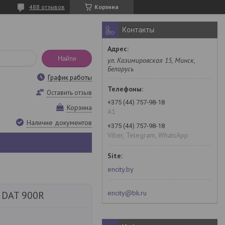
488 отзывов
Корзина
Контакты
Найти
ул. Казимировская 15, Минск,
Беларусь
График работы
Оставить отзыв
+375 (44) 757-98-18
Корзина
A1
Наличие документов
+375 (44) 757-98-18
Viber, Telegram, WhatsApp
encity.by
encity@bk.ru
 DAT 900R