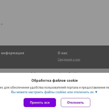
я информация
О нас
Сведения о нас
Сайт создан на платформе Deal.by
Политика обработки файлов cookies
Обработка файлов cookie
Encity.by интернет-магазин |
Пожаловаться на контент
Select Language
▼
es для обеспечения удобства пользователей портала и предоставления 
Вы можете настроить файлы cookies или отключить их.
Принять все
Отклонить