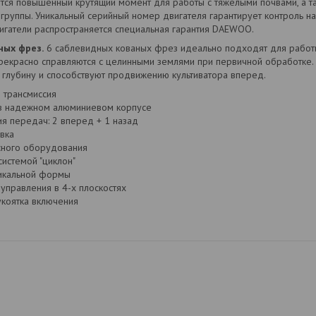
ется повышенный крутящий момент для работы с тяжелыми почвами, а т
группы. Уникальный серийный номер двигателя гарантирует контроль на
вигатели распространяется специальная гарантия DAEWOO.
ных фрез.
6 саблевидных кованых фрез идеально подходят для работ
прекрасно справляются с целинными землями при первичной обработке
 глубину и способствуют продвижению культиватора вперед.
 трансмиссия
 в надежном алюминиевом корпусе
я передач: 2 вперед + 1 назад
вка
сного оборудования
истемой "циклон"
икальной формы
управления в 4-х плоскостях
коятка включения