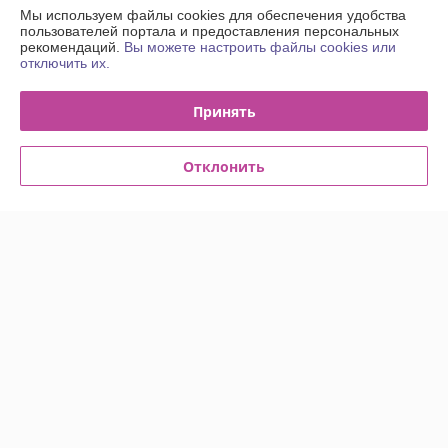
Доставка и оплата
Мы используем файлы cookies для обеспечения удобства
пользователей портала и предоставления персональных
рекомендаций.
Вы можете настроить файлы cookies или
График работы
отключить их.
Полная версия сайта
Принять
Политика обработки cookies
Отклонить
Сайт создан на платформе Deal.by
Информация для покупателя
Юридическое лицо:
Общество с Ограниченной Ответственностью
"Энсити Маркет"
Республика Беларусь, 220055, г. Минск, ул. Каменногорская, д. 47, пом.
58
Регистрационный номер ЕГР: 194002114
УНП: 194002114
Регистрационный орган: Минский горисполком