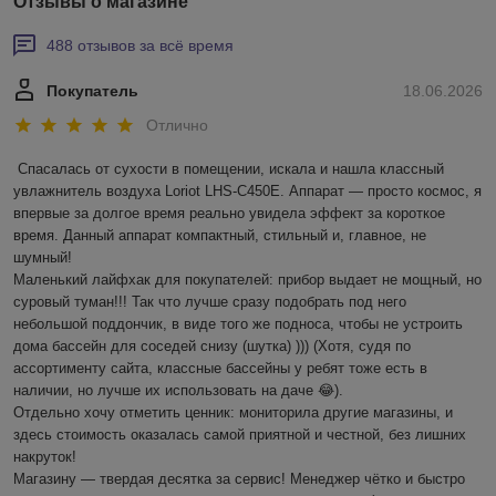
Отзывы о магазине
488 отзывов за всё время
Покупатель
18.06.2026
Отлично
Спасалась от сухости в помещении, искала и нашла классный 
увлажнитель воздуха Loriot LHS-C450E. Аппарат — просто космос, я 
впервые за долгое время реально увидела эффект за короткое 
время. Данный аппарат компактный, стильный и, главное, не 
шумный! 

Маленький лайфхак для покупателей: прибор выдает не мощный, но 
суровый туман!!! Так что лучше сразу подобрать под него 
небольшой поддончик, в виде того же подноса, чтобы не устроить 
дома бассейн для соседей снизу (шутка) ))) (Хотя, судя по 
ассортименту сайта, классные бассейны у ребят тоже есть в 
наличии, но лучше их использовать на даче 😂).

Отдельно хочу отметить ценник: мониторила другие магазины, и 
здесь стоимость оказалась самой приятной и честной, без лишних 
накруток!

Магазину — твердая десятка за сервис! Менеджер чётко и быстро 