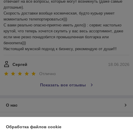
отвечает на все вопросы, которые могут возникнуть (даже самые 
дотошные). 

Скорость доставки вообще космическая, будто курьер умеет 
моментально телепортироваться)))

С вами реально опасно-приятно иметь дело)) : сервис настолько 
крутой, что теперь хочется скупить у вас весь ассортимент, даже 
если мне резко понадобится промышленная болгарка или 
бензопила))) 

Настоящий мужской подход к бизнесу, рекомендую от души!!!
Сергей
18.06.2026
Отлично
Показать все отзывы
О нас
Контакты
Обработка файлов cookie