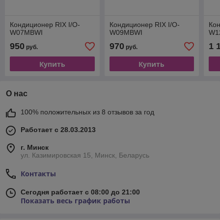
Кондиционер RIX I/O-
Кондиционер RIX I/O-
Кон
W07MBWI
W09MBWI
W1
950
970
1 
руб.
руб.
Купить
Купить
О нас
100% положительных из 8 отзывов за год
Работает с 28.03.2013
г. Минск
ул. Казимировская 15, Минск, Беларусь
Контакты
Сегодня работает с 08:00 до 21:00
Показать весь график работы