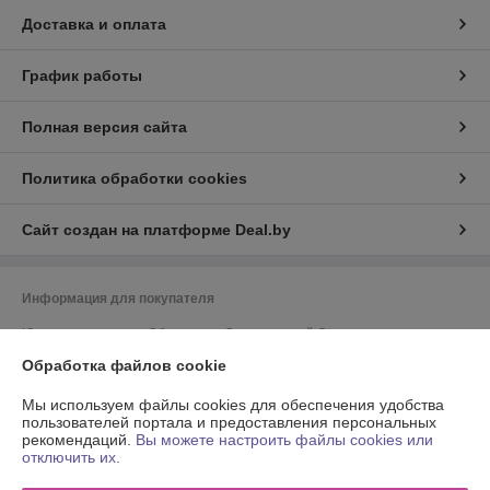
Доставка и оплата
График работы
Полная версия сайта
Политика обработки cookies
Сайт создан на платформе Deal.by
Информация для покупателя
Юридическое лицо:
Общество с Ограниченной Ответственностью
"Энсити Маркет"
Обработка файлов cookie
Республика Беларусь, 220055, г. Минск, ул. Каменногорская, д. 47, пом.
58
Мы используем файлы cookies для обеспечения удобства
Регистрационный номер ЕГР: 194002114
пользователей портала и предоставления персональных
рекомендаций.
Вы можете настроить файлы cookies или
УНП: 194002114
отключить их.
Регистрационный орган: Минский горисполком