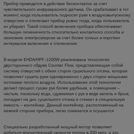
Прибор приводится в действие бесконтактно за счет
чувствительного инфракрасного датчика. Он срабатывает в тот
момент, когда пользователь подносит руки к воздуховыпускному
отверстию и отключает прибор ровно тогда, когда пользователь
их убирает. Такой способ включения прибора обеспечивает
большую гигиеничность относительно контактного способа и
экономию электроэнергии за счет более точных и коротких
интервалов включения и отключения.
В модели EHDA/HPF-1200W реализована технология
двустороннего обдува Counter Flow, представляющая собой
систему отверстий с обеих сторон сушильного отсека, которая
позволяет сушить руки одновременно с двух сторон мощными
потоками теплого воздуха. Использование этой технологии
делает процесс сушки рук более удобным, а помещение –
чистым, поскольку вода, сдуваемая с рук в виде капель и брызг,
попадает на дно сушильного отсека и стекает в специальную
емкость – контейнер. Данный контейнер, расположенный на
нижней стороне прибора, легко снимается и осушается.
Специально разработанный мощный мотор позволяет
добиться впечатляющей скорости потока в 330 км/ч, а это