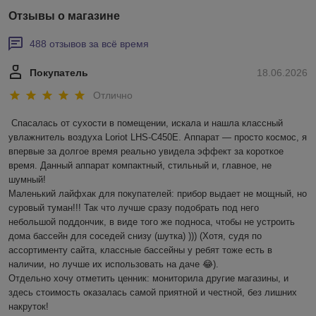
Отзывы о магазине
488 отзывов за всё время
Покупатель
18.06.2026
Отлично
Спасалась от сухости в помещении, искала и нашла классный 
увлажнитель воздуха Loriot LHS-C450E. Аппарат — просто космос, я 
впервые за долгое время реально увидела эффект за короткое 
время. Данный аппарат компактный, стильный и, главное, не 
шумный! 

Маленький лайфхак для покупателей: прибор выдает не мощный, но 
суровый туман!!! Так что лучше сразу подобрать под него 
небольшой поддончик, в виде того же подноса, чтобы не устроить 
дома бассейн для соседей снизу (шутка) ))) (Хотя, судя по 
ассортименту сайта, классные бассейны у ребят тоже есть в 
наличии, но лучше их использовать на даче 😂).

Отдельно хочу отметить ценник: мониторила другие магазины, и 
здесь стоимость оказалась самой приятной и честной, без лишних 
накруток!
