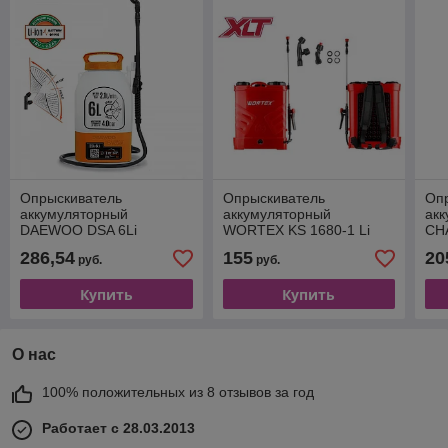
Опрыскиватель
Опрыскиватель
Оп
аккумуляторный
аккумуляторный
ак
DAEWOO DSA 6Li
WORTEX KS 1680-1 Li
CH
ALL1 XLT SOLO
286,54
155
20
руб.
руб.
Купить
Купить
О нас
100% положительных из 8 отзывов за год
Работает с 28.03.2013