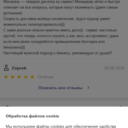
Магазину — твердая десятка за сервис! Менеджер чётко и быстро 
отвечает на все вопросы, которые могут возникнуть (даже самые 
дотошные). 

Скорость доставки вообще космическая, будто курьер умеет 
моментально телепортироваться)))

С вами реально опасно-приятно иметь дело)) : сервис настолько 
крутой, что теперь хочется скупить у вас весь ассортимент, даже 
если мне резко понадобится промышленная болгарка или 
бензопила))) 

Настоящий мужской подход к бизнесу, рекомендую от души!!!
Сергей
18.06.2026
Отлично
Показать все отзывы
О нас
Обработка файлов cookie
Контакты
Мы используем файлы cookies для обеспечения удобства