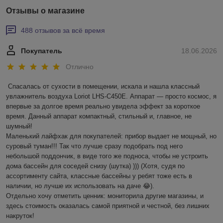
Отзывы о магазине
488 отзывов за всё время
Покупатель
18.06.2026
Отлично
Спасалась от сухости в помещении, искала и нашла классный 
увлажнитель воздуха Loriot LHS-C450E. Аппарат — просто космос, я 
впервые за долгое время реально увидела эффект за короткое 
время. Данный аппарат компактный, стильный и, главное, не 
шумный! 

Маленький лайфхак для покупателей: прибор выдает не мощный, но 
суровый туман!!! Так что лучше сразу подобрать под него 
небольшой поддончик, в виде того же подноса, чтобы не устроить 
дома бассейн для соседей снизу (шутка) ))) (Хотя, судя по 
ассортименту сайта, классные бассейны у ребят тоже есть в 
наличии, но лучше их использовать на даче 😂).

Отдельно хочу отметить ценник: мониторила другие магазины, и 
здесь стоимость оказалась самой приятной и честной, без лишних 
накруток!
