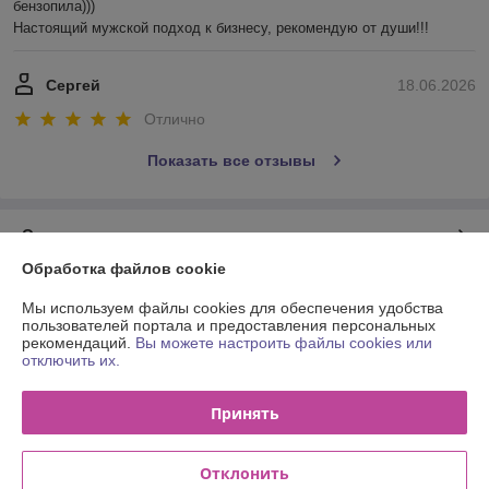
бензопила))) 

Настоящий мужской подход к бизнесу, рекомендую от души!!!
Сергей
18.06.2026
Отлично
Показать все отзывы
О нас
Обработка файлов cookie
Контакты
Мы используем файлы cookies для обеспечения удобства
пользователей портала и предоставления персональных
Доставка и оплата
рекомендаций.
Вы можете настроить файлы cookies или
отключить их.
График работы
Принять
Полная версия сайта
Отклонить