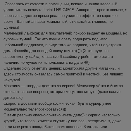
Спасалась от сухости в помещении, искала и нашла классный 
увлажнитель воздуха Loriot LHS-C450E. Аппарат — просто космос, я 
впервые за долгое время реально увидела эффект за короткое 
время. Данный аппарат компактный, стильный и, главное, не 
шумный! 

Маленький лайфхак для покупателей: прибор выдает не мощный, но 
суровый туман!!! Так что лучше сразу подобрать под него 
небольшой поддончик, в виде того же подноса, чтобы не устроить 
дома бассейн для соседей снизу (шутка) ))) (Хотя, судя по 
ассортименту сайта, классные бассейны у ребят тоже есть в 
наличии, но лучше их использовать на даче 😂).

Отдельно хочу отметить ценник: мониторила другие магазины, и 
здесь стоимость оказалась самой приятной и честной, без лишних 
накруток!

Магазину — твердая десятка за сервис! Менеджер чётко и быстро 
отвечает на все вопросы, которые могут возникнуть (даже самые 
дотошные). 

Скорость доставки вообще космическая, будто курьер умеет 
моментально телепортироваться)))

С вами реально опасно-приятно иметь дело)) : сервис настолько 
крутой, что теперь хочется скупить у вас весь ассортимент, даже 
если мне резко понадобится промышленная болгарка или 