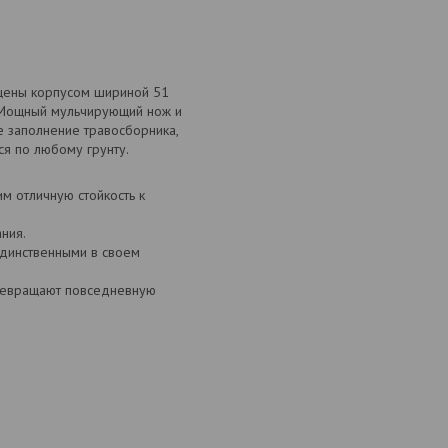
щены корпусом шириной 51
. Мощный мульчирующий нож и
 заполнение травосборника,
я по любому грунту.
м отличную стойкость к
ния.
единственными в своем
превращают повседневную