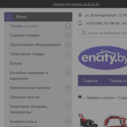
Начать продавать на Deal.by
ул. Казимировская 15, М
+375 (44) 757-98-18
+3
Товары и услуги
Садовая техника
Строительное оборудование
Спортивные товары
Батуты
Бассейны надувные и
каркасные
Главная
Товары и 
Климатическая техника
Офисные кресла
Товары и услуги
Садо
Сварочные аппараты,
плазморезы
Компрессоры и