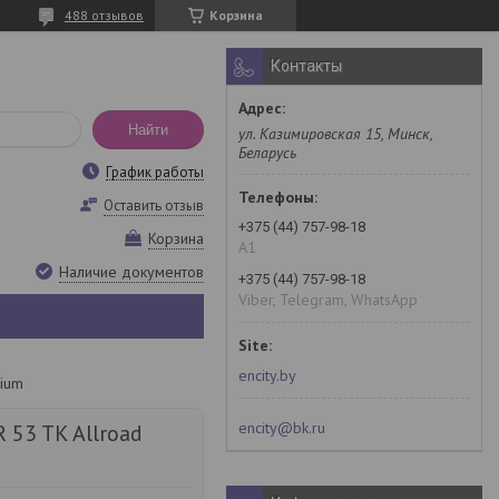
488 отзывов
Корзина
Контакты
Найти
ул. Казимировская 15, Минск,
Беларусь
График работы
Оставить отзыв
+375 (44) 757-98-18
Корзина
A1
Наличие документов
+375 (44) 757-98-18
Viber, Telegram, WhatsApp
encity.by
nium
encity@bk.ru
 53 TK Allroad