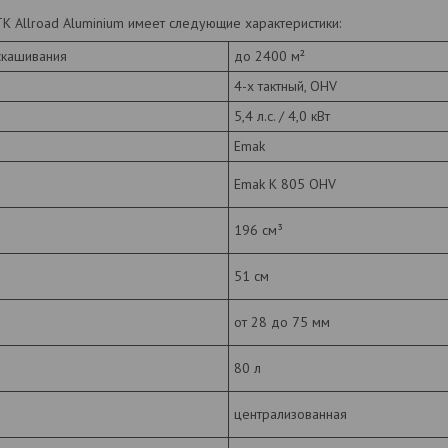
TK Allroad Aluminium имеет следующие характеристики:
скашивания
до 2400 м²
4-х тактный, OHV
5,4 л.с. / 4,0 кВт
Emak
Emak K 805 OHV
196 см³
51 см
от 28 до 75 мм
80 л
централизованная