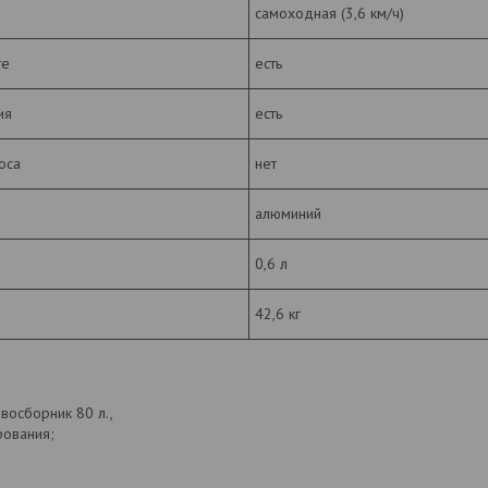
самоходная (3,6 км/ч)
те
есть
ия
есть
оса
нет
алюминий
0,6 л
42,6 кг
восборник 80 л.,
рования;