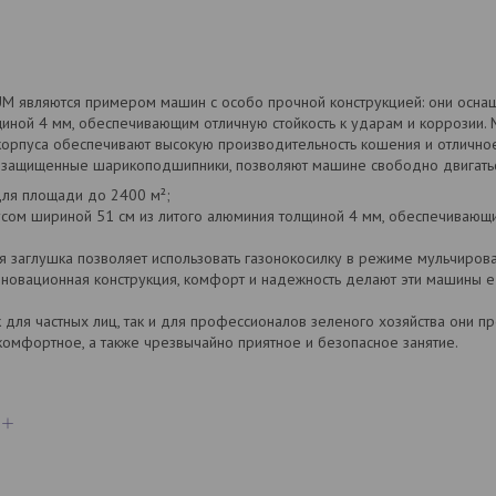
 являются примером машин с особо прочной конструкцией: они осна
щиной 4 мм, обеспечивающим отличную стойкость к ударам и коррозии
орпуса обеспечивают высокую производительность кошения и отличное
а защищенные шарикоподшипники, позволяют машине свободно двигатьс
ля площади до 2400 м²;
усом шириной 51 см из литого алюминия толщиной 4 мм, обеспечивающи
 заглушка позволяет использовать газонокосилку в режиме мульчирова
инновационная конструкция, комфорт и надежность делают эти машины 
 для частных лиц, так и для профессионалов зеленого хозяйства они 
комфортное, а также чрезвычайно приятное и безопасное занятие.