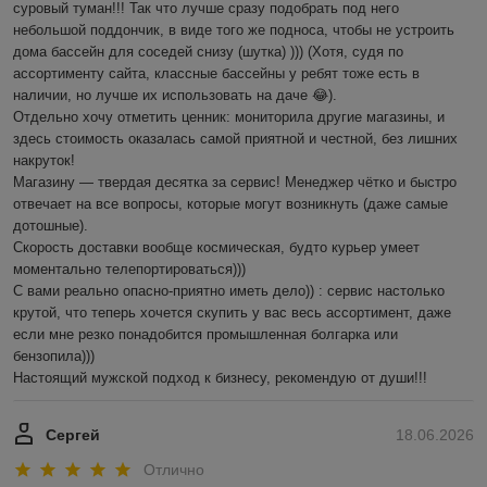
суровый туман!!! Так что лучше сразу подобрать под него 
небольшой поддончик, в виде того же подноса, чтобы не устроить 
дома бассейн для соседей снизу (шутка) ))) (Хотя, судя по 
ассортименту сайта, классные бассейны у ребят тоже есть в 
наличии, но лучше их использовать на даче 😂).

Отдельно хочу отметить ценник: мониторила другие магазины, и 
здесь стоимость оказалась самой приятной и честной, без лишних 
накруток!

Магазину — твердая десятка за сервис! Менеджер чётко и быстро 
отвечает на все вопросы, которые могут возникнуть (даже самые 
дотошные). 

Скорость доставки вообще космическая, будто курьер умеет 
моментально телепортироваться)))

С вами реально опасно-приятно иметь дело)) : сервис настолько 
крутой, что теперь хочется скупить у вас весь ассортимент, даже 
если мне резко понадобится промышленная болгарка или 
бензопила))) 

Настоящий мужской подход к бизнесу, рекомендую от души!!!
Сергей
18.06.2026
Отлично